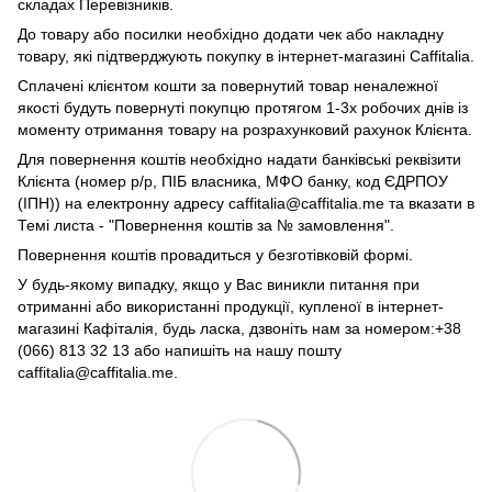
складах Перевізників.
До товару або посилки необхідно додати чек або накладну
товару, які підтверджують покупку в інтернет-магазині Caffitalia.
Сплачені клієнтом кошти за повернутий товар неналежної
якості будуть повернуті покупцю протягом 1-3х робочих днів із
моменту отримання товару на розрахунковий рахунок Клієнта.
Для повернення коштів необхідно надати банківські реквізити
Клієнта (номер р/р, ПІБ власника, МФО банку, код ЄДРПОУ
(ІПН)) на електронну адресу caffitalia@caffitalia.me та вказати в
Темі листа - "Повернення коштів за № замовлення".
Повернення коштів провадиться у безготівковій формі.
У будь-якому випадку, якщо у Вас виникли питання при
отриманні або використанні продукції, купленої в інтернет-
магазині Кафіталія, будь ласка, дзвоніть нам за номером:+38
(066) 813 32 13 або напишіть на нашу пошту
caffitalia@caffitalia.me.