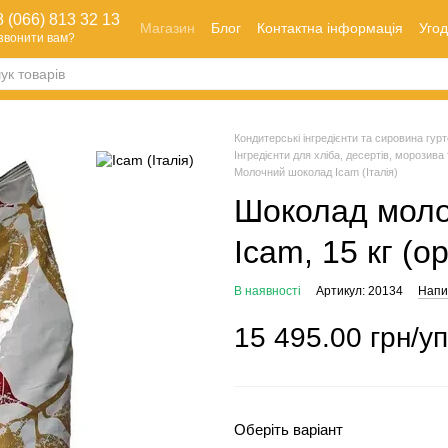
 (066) 813 32 13
Магазин
Блог
Контактна інформація
Угод
звонити вам?
Оплата і доставка
Як зробити замовлення
Обмін та повернення
Кондитерські інгредієнти та сировина гуртом
Інгредієнти для хліба, десертів, морозива 
Молочний шоколад Icam (Італія)
Шоколад моло
Icam, 15 кг (ор
В наявності
Артикул: 20134
Напис
15 495.00 грн/уп
Оберіть варіант