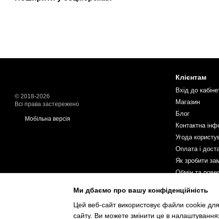
Клієнтам
Вхід до кабіне
© 2018-2026
Магазин
Всі права застережено
Блог
Мобільна версія
Контактна інф
Угода користу
Оплата і дост
Як зробити за
Обмін та пове
Ми дбаємо про вашу конфіденційність
Ми в соцмереж
Цей веб-сайт використовує файли cookie для
сайту. Ви можете змінити це в налаштування