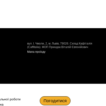
вул. І. Чмоли, 2, м. Львів, 79026. Склад Кафіталія
(Caffitalia). ФОП Приндак Віталій Євгенійович
Мапа проїзду
альної роботи
Погодитися
 на