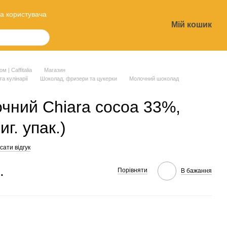
а користувача
Мій кошик
?
 | Caffitalia
Магазин
та кулінарії
Шоколад, фризери та цукерки
Молочний шоколад
чний Chiara cocoa 33%,
иг. упак.)
ати відгук
.
Порівняти
В бажання