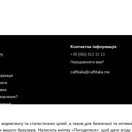
Контактна інформація
ту
+38 (066) 813 32 13
Передзвонити вам?
caffitalia@caffitalia.me
ормація
вача
авка
мовлення?
рнення
ах
 маркетингу та статистичних цілей, а також для безпечної та оптим
х вашого браузера. Натисніть кнопку «Погодитися», щоб дати згоду