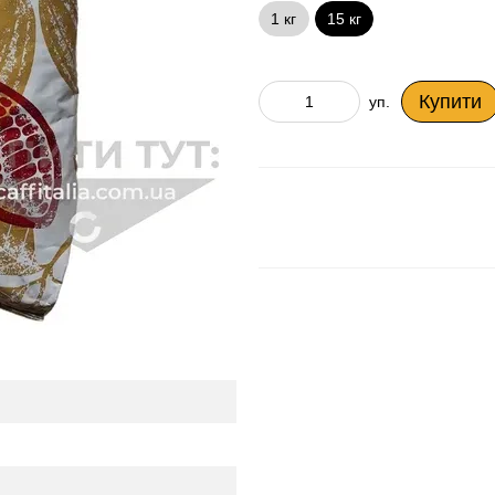
15 кг
1 кг
Купити
уп.