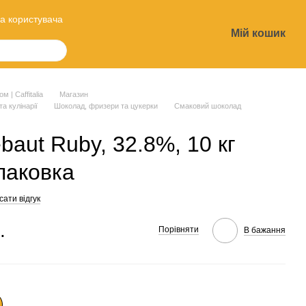
а користувача
Мій кошик
?
 | Caffitalia
Магазин
та кулінарії
Шоколад, фризери та цукерки
Смаковий шоколад
baut Ruby, 32.8%, 10 кг
паковка
ати відгук
.
Порівняти
В бажання