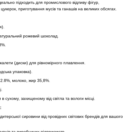
деально підходить для промислового відливу фігур,
 цукерок, приготування мусів та ганашів на великих обсягах.
я).
натуральний рожевий шоколад.
8%.
калети (диски) для рівномірного плавлення.
одська упаковка).
32.8%, молоко, жир 35,8%.
і.
 в сухому, захищеному від світла та вологи місці.
:
итерської сировини від провідних світових брендів для вашого
купців та виробничих підприємств.