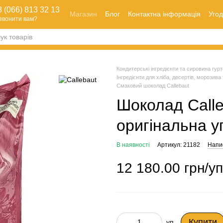
 (066) 813 32 13
Магазин
Блог
Контактна інформація
Угод
звонити вам?
Оплата і доставка
Як зробити замовлення
Обмін та повернення
Кондитерські інгредієнти та сировина гуртом
Інгредієнти для хліба, десертів, морозива 
Смаковий шоколад Callebaut
Шоколад Calle
оригінальна у
В наявності
Артикул: 21182
Напис
12 180.00 грн/уп
Купити
уп.