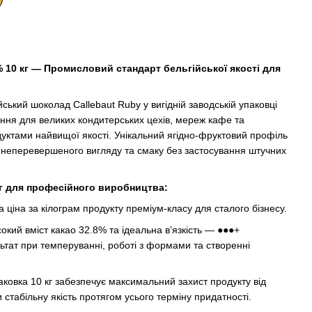
 10 кг — Промисловий стандарт бельгійської якості для
ький шоколад Callebaut Ruby у вигідній заводській упаковці
ення для великих кондитерських цехів, мереж кафе та
уктами найвищої якості. Унікальний ягідно-фруктовий профіль
неперевершеного вигляду та смаку без застосування штучних
г для професійного виробництва:
ціна за кілограм продукту преміум-класу для сталого бізнесу.
окий вміст какао 32.8% та ідеальна в’язкість — ●●●+
ьтат при темперуванні, роботі з формами та створенні
ковка 10 кг забезпечує максимальний захист продукту від
и стабільну якість протягом усього терміну придатності.