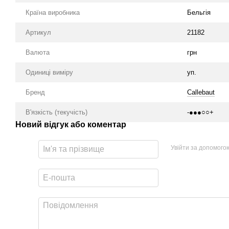
Країна виробника
Бельгія
Артикул
21182
Валюта
грн
Одиниці виміру
уп.
Бренд
Callebaut
В'язкість (текучість)
-●●●○○+
Новий відгук або коментар
Увійти за допомого