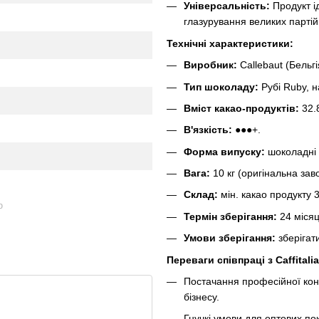
Універсальність:
Продукт і
глазурування великих партій
Технічні характеристики:
Виробник:
Callebaut (Бельгі
Тип шоколаду:
Рубі Ruby, 
Вміст какао-продуктів:
32.
В'язкість:
●●●+.
Форма випуску:
шоколадні 
Вага:
10 кг (оригінальна зав
Склад:
мін. какао продукту 
ю
Термін зберігання:
24 місяц
Умови зберігання:
зберігати
Переваги співпраці з Caffitalia
Постачання професійної конд
бізнесу.
Гнучкі умови для оптових по