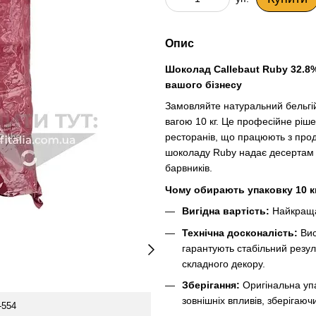
Опис
Шоколад Callebaut Ruby 32.8%
вашого бізнесу
Замовляйте натуральний бельгійс
вагою 10 кг. Це професійне ріш
ресторанів, що працюють з прод
шоколаду Ruby надає десертам 
барвників.
Чому обирають упаковку 10 к
Вигідна вартість:
Найкраща 
Технічна досконалість:
Вис
гарантують стабільний резул
складного декору.
Зберігання:
Оригінальна упа
зовнішніх впливів, зберігаюч
-554