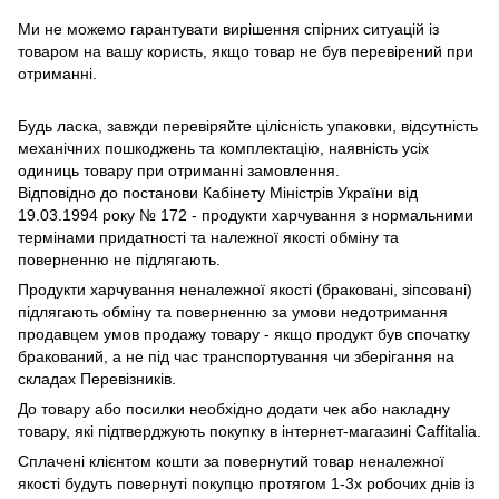
Ми не можемо гарантувати вирішення спірних ситуацій із
товаром на вашу користь, якщо товар не був перевірений при
отриманні.
Будь ласка, завжди перевіряйте цілісність упаковки, відсутність
механічних пошкоджень та комплектацію, наявність усіх
одиниць товару при отриманні замовлення.
Відповідно до постанови Кабінету Міністрів України від
19.03.1994 року № 172 - продукти харчування з нормальними
термінами придатності та належної якості обміну та
поверненню не підлягають.
Продукти харчування неналежної якості (браковані, зіпсовані)
підлягають обміну та поверненню за умови недотримання
продавцем умов продажу товару - якщо продукт був спочатку
бракований, а не під час транспортування чи зберігання на
складах Перевізників.
До товару або посилки необхідно додати чек або накладну
товару, які підтверджують покупку в інтернет-магазині Caffitalia.
Сплачені клієнтом кошти за повернутий товар неналежної
якості будуть повернуті покупцю протягом 1-3х робочих днів із