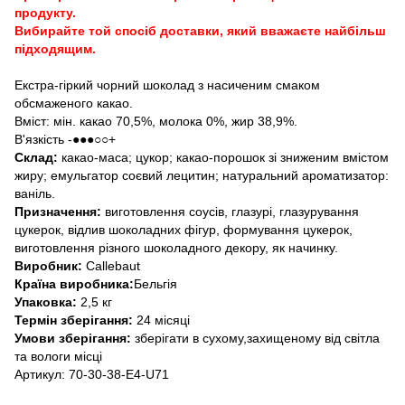
продукту.
Вибирайте той спосіб доставки, який вважаєте найбільш
підходящим.
Екстра-гіркий чорний шоколад з насиченим смаком
обсмаженого какао.
Вміст: мін. какао 70,5%, молока 0%, жир 38,9%.
В'язкість -●●●○○+
Склад:
какао-маса; цукор; какао-порошок зі зниженим вмістом
жиру; емульгатор соєвий лецитин; натуральний ароматизатор:
ваніль.
Призначення:
виготовлення соусів, глазурі, глазурування
цукерок, відлив шоколадних фігур, формування цукерок,
виготовлення різного шоколадного декору, як начинку.
Виробник:
Callebaut
Країна виробника:
Бельгія
Упаковка:
2,5 кг
Термін зберігання:
24 місяці
Умови зберігання:
зберігати в сухому,захищеному від світла
та вологи місці
Артикул: 70-30-38-Е4-U71