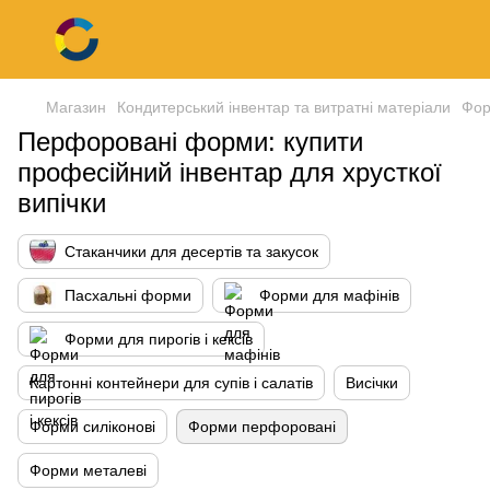
Магазин
Кондитерський інвентар та витратні матеріали
Фор
Перфоровані форми: купити
професійний інвентар для хрусткої
випічки
Стаканчики для десертів та закусок
Пасхальні форми
Форми для мафінів
Форми для пирогів і кексів
Картонні контейнери для супів і салатів
Висічки
Форми силіконові
Форми перфоровані
Форми металеві