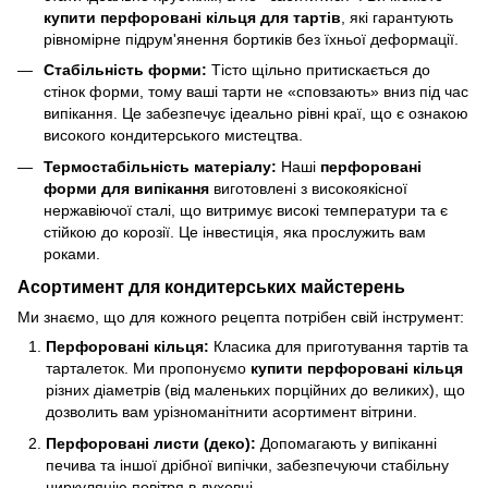
купити перфоровані кільця для тартів
, які гарантують
рівномірне підрум'янення бортиків без їхньої деформації.
Стабільність форми:
Тісто щільно притискається до
стінок форми, тому ваші тарти не «сповзають» вниз під час
випікання. Це забезпечує ідеально рівні краї, що є ознакою
високого кондитерського мистецтва.
Термостабільність матеріалу:
Наші
перфоровані
форми для випікання
виготовлені з високоякісної
нержавіючої сталі, що витримує високі температури та є
стійкою до корозії. Це інвестиція, яка прослужить вам
роками.
Асортимент для кондитерських майстерень
Ми знаємо, що для кожного рецепта потрібен свій інструмент:
Перфоровані кільця:
Класика для приготування тартів та
тарталеток. Ми пропонуємо
купити перфоровані кільця
різних діаметрів (від маленьких порційних до великих), що
дозволить вам урізноманітнити асортимент вітрини.
Перфоровані листи (деко):
Допомагають у випіканні
печива та іншої дрібної випічки, забезпечуючи стабільну
циркуляцію повітря в духовці.