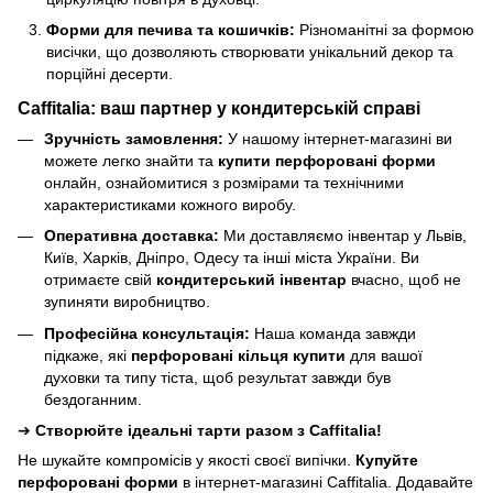
Форми для печива та кошичків:
Різноманітні за формою
висічки, що дозволяють створювати унікальний декор та
порційні десерти.
Caffitalia: ваш партнер у кондитерській справі
Зручність замовлення:
У нашому інтернет-магазині ви
можете легко знайти та
купити перфоровані форми
онлайн, ознайомитися з розмірами та технічними
характеристиками кожного виробу.
Оперативна доставка:
Ми доставляємо інвентар у Львів,
Київ, Харків, Дніпро, Одесу та інші міста України. Ви
отримаєте свій
кондитерський інвентар
вчасно, щоб не
зупиняти виробництво.
Професійна консультація:
Наша команда завжди
підкаже, які
перфоровані кільця купити
для вашої
духовки та типу тіста, щоб результат завжди був
бездоганним.
➔
Створюйте ідеальні тарти разом з Caffitalia!
Не шукайте компромісів у якості своєї випічки.
Купуйте
перфоровані форми
в інтернет-магазині Caffitalia. Додавайте