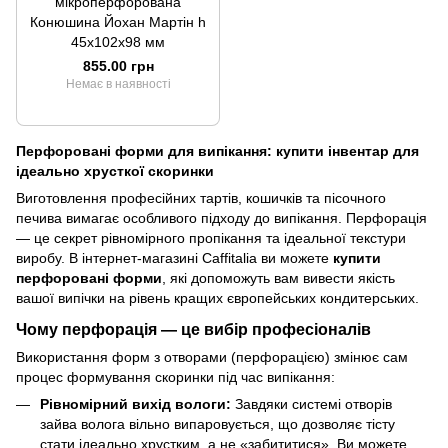
мікроперфорована
Конюшина Йохан Мартін h
45x102x98 мм
855.00 грн
Немає в наявності
Перфоровані форми для випікання: купити інвентар для
ідеально хрусткої скоринки
Виготовлення професійних тартів, кошичків та пісочного
печива вимагає особливого підходу до випікання. Перфорація
— це секрет рівномірного пропікання та ідеальної текстури
виробу. В інтернет-магазині Caffitalia ви можете
купити
перфоровані форми
, які допоможуть вам вивести якість
вашої випічки на рівень кращих європейських кондитерських.
Чому перфорація — це вибір професіоналів
Використання форм з отворами (перфорацією) змінює сам
процес формування скоринки під час випікання:
Рівномірний вихід вологи:
Завдяки системі отворів
зайва волога вільно випаровується, що дозволяє тісту
стати ідеально хрустким, а не «забититися». Ви можете