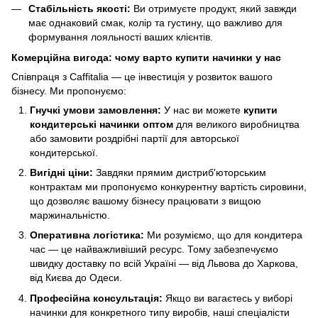
Стабільність якості:
Ви отримуєте продукт, який завжди
має однаковий смак, колір та густину, що важливо для
формування лояльності ваших клієнтів.
Комерційна вигода: чому варто купити начинки у нас
Співпраця з Caffitalia — це інвестиція у розвиток вашого
бізнесу. Ми пропонуємо:
Гнучкі умови замовлення:
У нас ви можете
купити
кондитерські начинки оптом
для великого виробництва
або замовити роздрібні партії для авторської
кондитерської.
Вигідні ціни:
Завдяки прямим дистриб'юторським
контрактам ми пропонуємо конкурентну вартість сировини,
що дозволяє вашому бізнесу працювати з вищою
маржинальністю.
Оперативна логістика:
Ми розуміємо, що для кондитера
час — це найважливіший ресурс. Тому забезпечуємо
швидку доставку по всій Україні — від Львова до Харкова,
від Києва до Одеси.
Професійна консультація:
Якщо ви вагаєтесь у виборі
начинки для конкретного типу виробів, наші спеціалісти