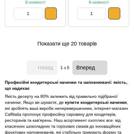
В наявності
В наявності
Показати ще 20 товарів
Назад
Вперед
1
з 5
Професійні кондитерські начинки та наповнювачі: якість,
що надихає
Якість десерту на 80% залежить від правильно підібраної
начинки. Якщо ви шукаєте, де
купити кондитерські начинки
,
які зроблять ваші вироби неперевершеними, інтернет-магазин
Caffitalia пропонує професійну сировину для кондитерів,
ресторанів та кав'ярень. Наш асортимент охоплює все: від
класичних шоколадних та горіхових смаків до інноваційних
фруктових наповнювачів, які стабільно тримають форму та