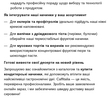
нададуть професійну пораду щодо вибору та технології
роботи з продуктом.
Як інтегрувати наші начинки у ваш асортимент
Для
еклерів та профітролів
ідеально підійдуть наші ніжні
кремові наповнювачі.
Для
випічки з дріжджового тіста
(пиріжки, булочки)
обирайте наші термостабільні фруктові начинки.
Для
мусових тортів та веринів
ми рекомендуємо
використовувати концентровані фруктові пюре та
шоколадні пасти.
Готові вивести свої десерти на новий рівень
Запрошуємо вас ознайомитися з каталогом та
купити
кондитерські начинки
, які допоможуть втілити ваші
найсміливіші гастрономічні ідеї. Caffitalia — це якість,
перевірена професіоналами. Зробіть ваше замовлення
онлайн зараз, і ми забезпечимо швидку доставку вашої
сировини!