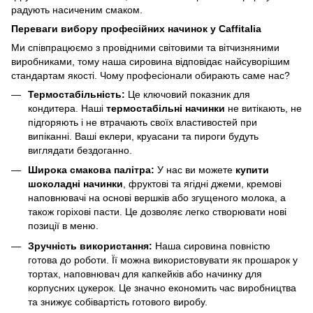
радують насиченим смаком.
Переваги вибору професійних начинок у Caffitalia
Ми співпрацюємо з провідними світовими та вітчизняними
виробниками, тому наша сировина відповідає найсуворішим
стандартам якості. Чому професіонали обирають саме нас?
Термостабільність:
Це ключовий показник для
кондитера. Наші
термостабільні начинки
не витікають, не
підгоряють і не втрачають своїх властивостей при
випіканні. Ваші еклери, круасани та пироги будуть
виглядати бездоганно.
Широка смакова палітра:
У нас ви можете
купити
шоколадні начинки
, фруктові та ягідні джеми, кремові
наповнювачі на основі вершків або згущеного молока, а
також горіхові пасти. Це дозволяє легко створювати нові
позиції в меню.
Зручність використання:
Наша сировина повністю
готова до роботи. Її можна використовувати як прошарок у
тортах, наповнювач для капкейків або начинку для
корпусних цукерок. Це значно економить час виробництва
та знижує собівартість готового виробу.