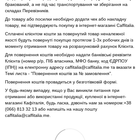
бракований, а не під час транспортування чи зберігання на
складах Перевізників.
До товару або посилки необхідно додати чек або накладну
товару, які підтверджують покупку в інтернет-магазині Caffitalia.
Сплачені клієнтом кошти за повернутий товар неналежної
якості будуть повернуті покупцю протягом 1-3х робочих днів із
моменту отримання товару на розрахунковий рахунок Клієнта.
Для повернення коштів необхідно надати банківські реквізити
Клієнта (номер р/р, ПІБ власника, МФО банку, код ЄДРПОУ
(ІПН)) на електронну адресу caffitalia@caffitalia.me та вказати в
Темі листа - "Повернення коштів за № замовлення".
Повернення коштів провадиться у безготівковій формі.
У будь-якому випадку, якщо у Вас виникли питання при
отриманні або використанні продукції, купленої в інтернет-
магазині Кафіталія, будь ласка, дзвоніть нам за номером:+38
(066) 813 32 13 або напишіть на нашу пошту
caffitalia@caffitalia.me.