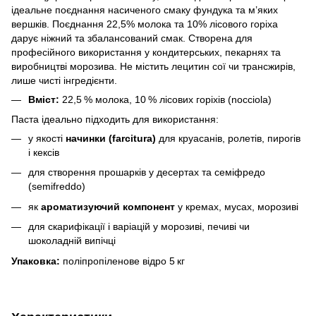
ідеальне поєднання насиченого смаку фундука та м’яких
вершків. Поєднання 22,5% молока та 10% лісового горіха
дарує ніжний та збалансований смак. Створена для
професійного використання у кондитерських, пекарнях та
виробництві морозива. Не містить лецитин сої чи трансжирів,
лише чисті інгредієнти.
Вміст:
22,5 % молока, 10 % лісових горіхів (nocciola)
Паста ідеально підходить для використання:
у якості
начинки (farcitura)
для круасанів, ролетів, пирогів
і кексів
для створення прошарків у десертах та семіфредо
(semifreddo)
як
ароматизуючий компонент
у кремах, мусах, морозиві
для скарифікації і варіацій у морозиві, печиві чи
шоколадній випічці
Упаковка:
поліпропіленове відро 5 кг