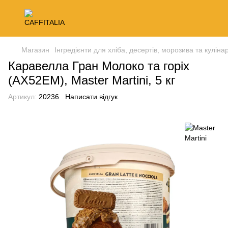
Магазин
Інгредієнти для хліба, десертів, морозива та кулінар
Каравелла Гран Молоко та горіх
(AX52EM), Master Martini, 5 кг
Артикул:
20236
Написати відгук