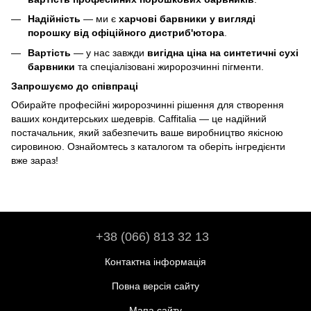
Надійність
— ми є
харчові барвники у вигляді
порошку від офіційного дистриб'ютора
.
Вартість
— у нас завжди
вигідна ціна на синтетичні сухі
барвники
та спеціалізовані жиророзчинні пігменти.
Запрошуємо до співпраці
Обирайте професійні жиророзчинні рішення для створення
ваших кондитерських шедеврів. Caffitalia — це надійний
постачальник, який забезпечить ваше виробництво якісною
сировиною. Ознайомтесь з каталогом та оберіть інгредієнти
вже зараз!
+38 (066) 813 32 13
Контактна інформація
Повна версія сайту
Мапа сайту