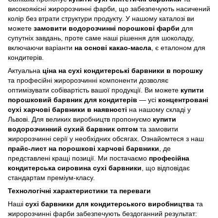
високоякісні жиророзчинні фарби, що забезпечують насичений
колір без втрати структури продукту. У нашому каталозі ви
можете
замовити водорозчинні порошкові фарби
для
супутніх завдань, проте саме наші рішення для шоколаду,
включаючи варіанти
на основі какао-масла
, є еталоном для
кондитерів.
Актуальна
ціна на сухі кондитерські барвники в порошку
та професійні жиророзчинні компоненти дозволяє
оптимізувати собівартість вашої продукції. Ви можете
купити
порошковий барвник для кондитерів
— усі
концентровані
сухі харчові барвники в наявності
на нашому складі у
Львові. Для великих виробництв пропонуємо
купити
водорозчинний сухий барвник оптом
та замовити
жиророзчинні серії у необхідних обсягах. Ознайомтеся з наш
прайс-лист на порошкові харчові барвники
, де
представлені кращі позиції. Ми постачаємо
професійна
кондитерська сировина сухі барвники
, що відповідає
стандартам преміум-класу.
Технологічні характеристики та переваги
Наші
сухі барвники для кондитерського виробництва
та
жиророзчинні фарби забезпечують бездоганний результат: