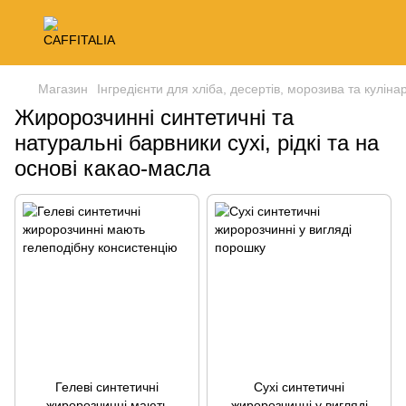
Магазин
Інгредієнти для хліба, десертів, морозива та кулінар
Жиророзчинні синтетичні та
натуральні барвники сухі, рідкі та на
основі какао-масла
Гелеві синтетичні
Сухі синтетичні
жиророзчинні мають
жиророзчинні у вигляді