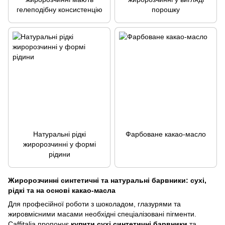
гелеподібну консистенцію
порошку
Натуральні рідкі
Фарбоване какао-масло
жиророзчинні у формі
рідини
Жиророзчинні синтетичні та натуральні барвники: сухі,
рідкі та на основі какао-масла
Для професійної роботи з шоколадом, глазурями та
жировмісними масами необхідні спеціалізовані пігменти.
Caffitalia пропонує
купити сухі синтетичні барвники
та