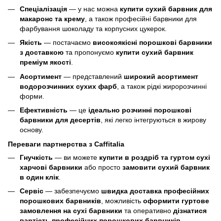
Спеціалізація
— у нас можна
купити сухий барвник для
макаронс та крему
, а також професійні барвники для
фарбування шоколаду та корпусних цукерок.
Якість
— постачаємо
високоякісні порошкові барвники
з доставкою
та пропонуємо
купити сухий барвник
преміум якості
.
Асортимент
— представлений
широкий асортимент
водорозчинних сухих фарб
, а також рідкі жиророзчинні
форми.
Ефективність
— це
ідеально розчинні порошкові
барвники для десертів
, які легко інтегруються в жирову
основу.
Переваги партнерства з Caffitalia
Гнучкість
— ви можете
купити в роздріб та гуртом сухі
харчові барвники
або просто
замовити сухий барвник
в один клік
.
Сервіс
— забезпечуємо
швидка доставка професійних
порошкових барвників
, можливість
оформити гуртове
замовлення на сухі барвники
та оперативно
дізнатися
вартість професійних порошкових барвників
.