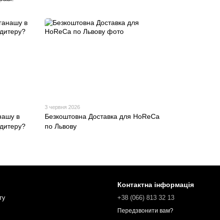
3 червня 2026
нашу в
Безкоштовна Доставка для HoReСa
ндитеру?
по Львову
Контактна інформація
ту
+38 (066) 813 32 13
Передзвонити вам?