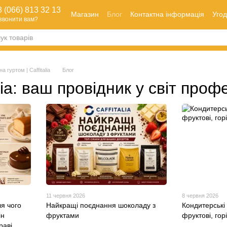
 (066) 813 32 13
Магазин
Блог
Контактна інформація
Угод
звонити вам?
Оплата і доставка
Як зробити замовлення
Обмін та повернення
а гуртом | Caffitalia
Блог
lia: ваш провідник у світ профе
11 червня 2026
8 червня 2026
ля чого
Найкращі поєднання шоколаду з
Кондитерські 
ін
фруктами
фруктові, горі
раві.