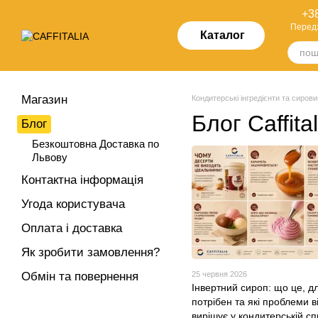
Перейти до основного контенту
+38
Перед
Каталог
Магазин
Кондитерські інгредієнти та сировин
Блог Caffita
Блог
Безкоштовна Доставка по
Львову
Контактна інформація
Угода користувача
Оплата і доставка
Як зробити замовлення?
25 червня 2026
Обмін та повернення
Інвертний сироп: що це, д
потрібен та які проблеми в
вирішує у кондитерській сп