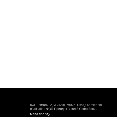
вул. І. Чмоли, 2, м. Львів, 79026. Склад Кафіталія
(Caffitalia). ФОП Приндак Віталій Євгенійович
Мапа проїзду