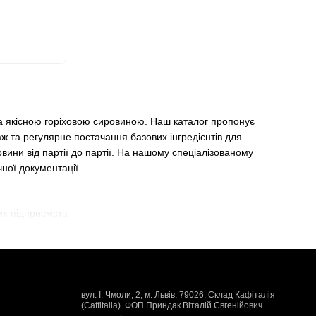
а якісною горіховою сировиною. Наш каталог пропонує
ж та регулярне постачання базових інгредієнтів для
вини від партії до партії. На нашому спеціалізованому
ної документації.
их підприємств:
енем перетирання використовуються як основа для створення
астосовуються для наповнення та фінішного оформлення
вул. І. Чмоли, 2, м. Львів, 79026. Склад Кафіталія
(Caffitalia). ФОП Приндак Віталій Євгенійович
ованих жирів дозволяють створювати однорідні структури та