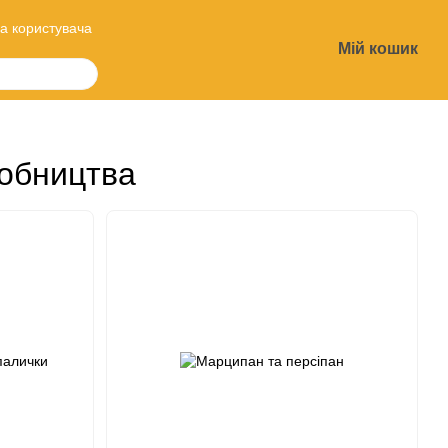
а користувача
Мій кошик
?
робництва