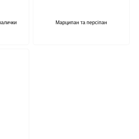
палички
Марципан та персіпан