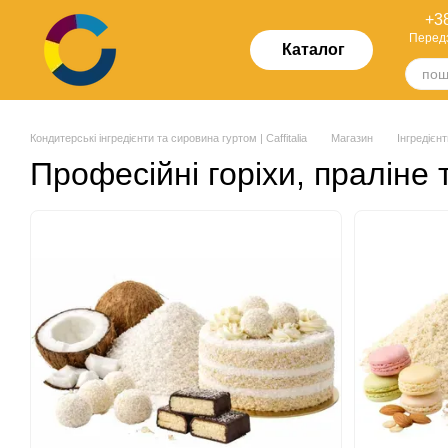
Перейти до основного контенту
+38
Перед
Каталог
Кондитерські інгредієнти та сировина гуртом | Caffitalia
Магазин
Інгредієнт
Професійні горіхи, праліне 