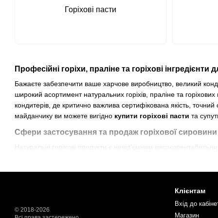
Горіхові пасти
Професійні горіхи, праліне та горіхові інгредієнти
Бажаєте забезпечити ваше харчове виробництво, великий конд
широкий асортимент натуральних горіхів, праліне та горіхових
кондитерів, де критично важлива сертифікована якість, точний 
майданчику ви можете вигідно
купити горіхові пасти
та супут
Сфери застосування та продаж горіхової сировини 
Натуральні горіхові продукти є невід'ємним високорентабельни
Виробництво корпусних цукерок, начинок та шоколад
кремових текстур, ганашів та начинок високої стабільності;
Випуск хлібобулочної, здобної та шарованої продукції
Клієнтам
виробів, що проходять тривалу термічну обробку;
Вхід до кабіне
© 2018-2026
Виготовлення промислового морозива, мусів та замо
Магазин
Всі права застережено