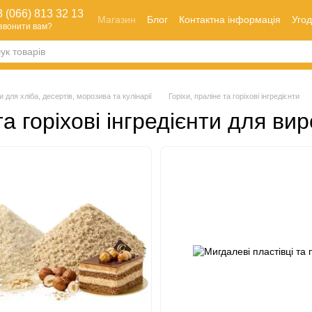
 (066) 813 32 13
Магазин
Блог
Контактна інформація
Угод
звонити вам?
Оплата і доставка
Як зробити замовлення
Обмін та повернення
и для хліба, десертів, морозива та кулінарії
Горіхи, праліне та горіхові інгредієнти
та горіхові інгредієнти для ви