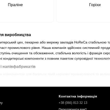
Пралінe
Горіхи
 для виробництва
итерський цех, пекарню або мережу закладів HoReCa стабільною т
 паст промислового рівня. Наша компанія здійснює системний прода
ступінь очищення та обсмаження, стабільна вологість і фракція сиро
ні кондитерські компоненти з повним пакетом супровідної технологіч
і напівфабрикатів
м компонентом для багатьох ліній харчової промисловості та велик
них плиток
— натуральні горіхові пасти та праліне з дрібним ступ
— горіхове борошно, термостабільні пасти та подрібнені горіхи з
Контактна інформація
ту
+38 (066) 813 32 13
рожених десертів
— чисті пасти без сторонніх домішок і гідрогеніз
Передзвонити вам?