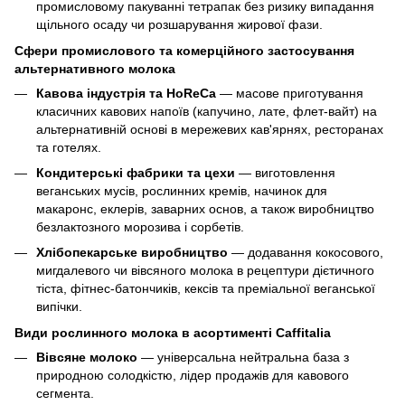
промисловому пакуванні тетрапак без ризику випадання
щільного осаду чи розшарування жирової фази.
Сфери промислового та комерційного застосування
альтернативного молока
Кавова індустрія та HoReCa
— масове приготування
класичних кавових напоїв (капучино, лате, флет-вайт) на
альтернативній основі в мережевих кав'ярнях, ресторанах
та готелях.
Кондитерські фабрики та цехи
— виготовлення
веганських мусів, рослинних кремів, начинок для
макаронс, еклерів, заварних основ, а також виробництво
безлактозного морозива і сорбетів.
Хлібопекарське виробництво
— додавання кокосового,
мигдалевого чи вівсяного молока в рецептури дієтичного
тіста, фітнес-батончиків, кексів та преміальної веганської
випічки.
Види рослинного молока в асортименті Caffitalia
Вівсяне молоко
— універсальна нейтральна база з
природною солодкістю, лідер продажів для кавового
сегмента.