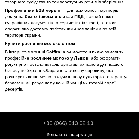
товарного сусідства та температурних режимів зберігання.
Професійний B2B-сервіс
— для всіх бізнес-партнерів
доступна
безготівкова оплата з ПДВ
, повний пакет
супровідних документів та сертифікатів якості, а також
оперативна доставка логістичними компаніями по всій
території України.
Купити рослинне молоко оптом
В інтернет-магазині
Caffitalia
ви можете швидко замовити
професійне
рослинне молоко у Львові
або оформити
регулярне постачання альтернативних напоїв для вашого
бізнесу по Україні. Обирайте стабільну сировину, яка
розширить ваше меню, залучить нову аудиторію та гарантує
бездоганний результат у кожній чашці чи готовій партії
десертів.
+38 (066) 813 32 13
Контактна інформація