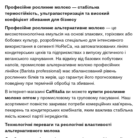
Професійне рослинне молоко — стабільна
термостійкість, ультрапастеризація та високий
коефіцієнт збивання для бізнесу
Професійне рослинне альтернативне молоко
— це
високотехнологічна емульсія на основі злакових, горіхових або
бобових культур, розроблена спеціально для інтенсивного
використання в сегменті HoReCa, на автоматизованих лініях
кондитерських цехів та підприємствах з випуску дієтичного і
веганського харчування. На відміну від базових побутових
напоїв, промислове альтернативне молоко професійних
лінійок (Barista professional) має збалансований рівень
рослинних білків та жирів, що гарантує його прогнозовану
поведінку при термічній обробці та збиванні.
В інтернет-магазині
Caffitalia
ви можете
купити рослинне
молоко оптом
у промисловому та груповому пасуванні. Наш
асортимент повністю закриває потреби комерційних кав'ярень,
пекарень та кондитерських комбінатів, яким важлива стабільна
якість кожної партії інгредієнтів.
Технологічні переваги та реологічні властивості
альтернативного молока