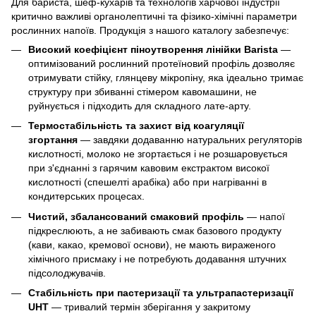
Для бариста, шеф-кухарів та технологів харчової індустрії
критично важливі органолептичні та фізико-хімічні параметри
рослинних напоїв. Продукція з нашого каталогу забезпечує:
Високий коефіцієнт піноутворення лінійки Barista
—
оптимізований рослинний протеїновий профіль дозволяє
отримувати стійку, глянцеву мікропіну, яка ідеально тримає
структуру при збиванні стімером кавомашини, не
руйнується і підходить для складного лате-арту.
Термостабільність та захист від коагуляції
згортання
— завдяки додаванню натуральних регуляторів
кислотності, молоко не згортається і не розшаровується
при з'єднанні з гарячим кавовим екстрактом високої
кислотності (спешелті арабіка) або при нагріванні в
кондитерських процесах.
Чистий, збалансований смаковий профіль
— напої
підкреслюють, а не забивають смак базового продукту
(кави, какао, кремової основи), не мають вираженого
хімічного присмаку і не потребують додавання штучних
підсолоджувачів.
Стабільність при пастеризації та ультрапастеризації
UHT
— тривалий термін зберігання у закритому