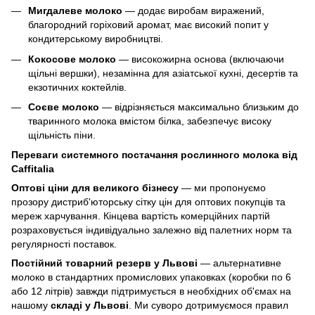
Мигдалеве молоко
— додає виробам виражений,
благородний горіховий аромат, має високий попит у
кондитерському виробництві.
Кокосове молоко
— високожирна основа (включаючи
щільні вершки), незамінна для азіатської кухні, десертів та
екзотичних коктейлів.
Соєве молоко
— відрізняється максимально близьким до
тваринного молока вмістом білка, забезпечує високу
щільність піни.
Переваги системного постачання рослинного молока від
Caffitalia
Оптові ціни для великого бізнесу
— ми пропонуємо
прозору дистриб'юторську сітку цін для оптових покупців та
мереж харчування. Кінцева вартість комерційних партій
розраховується індивідуально залежно від палетних норм та
регулярності поставок.
Постійний товарний резерв у Львові
— альтернативне
молоко в стандартних промислових упаковках (коробки по 6
або 12 літрів) завжди підтримується в необхідних об'ємах на
нашому
складі у Львові
. Ми суворо дотримуємося правил