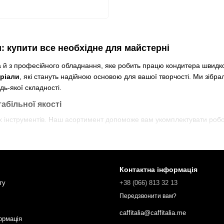
: купити все необхідне для майстерні
 й з професійного обладнання, яке робить працю кондитера швидкою
еріали
, які стануть надійною основою для вашої творчості. Ми зібрал
ь-якої складності.
абільної якості
х інструментів. Наш асортимент допоможе вам укомплектувати робо
и для випічки
, силіконові форми для мусових десертів або металев
 легкість виймання.
отребує точності. У нас ви знайдете різноманітні шпателі, скребки,
Контактна інформація
ту
+38 (066) 813 32 13
ргамент, підкладки під торти та стрічки — це основа щоденної роб
Передзвонити вам?
и не зупинялося.
 кожна деталь має значення для дотримання технологічної карти.
caffitalia@caffitalia.me
ормація