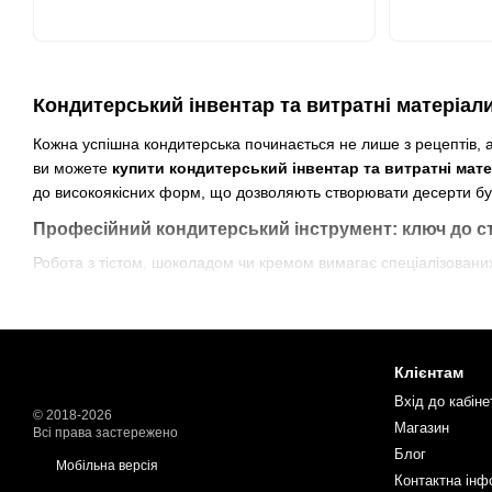
Кондитерський інвентар та витратні матеріали
Кожна успішна кондитерська починається не лише з рецептів, а
ви можете
купити кондитерський інвентар та витратні мат
до високоякісних форм, що дозволяють створювати десерти буд
Професійний кондитерський інструмент: ключ до ст
Робота з тістом, шоколадом чи кремом вимагає спеціалізовани
Кондитерські форми та рамки:
Щоб
купити якісні форм
обладнання. Вони забезпечують ідеальну форму виробів та
Інструменти для декору:
Створення філігранних деталей п
Клієнтам
вам
купити інвентар для декорування
найвищої якості.
Вхід до кабіне
Витратні матеріали:
Професійні
кондитерські мішки
, пе
© 2018-2026
Магазин
Всі права застережено
кондитера
оптом та вроздріб, щоб ваше виробництво нікол
Блог
Мобільна версія
Дрібний інвентар:
Вінчики, мірні стакани, сита та ножі —
Контактна інф