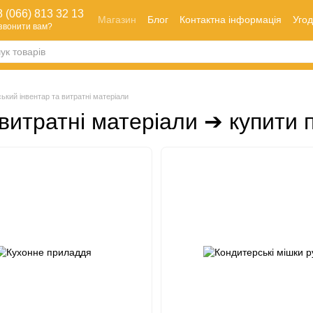
 (066) 813 32 13
Магазин
Блог
Контактна інформація
Угод
звонити вам?
Оплата і доставка
Як зробити замовлення
Обмін та повернення
ький інвентар та витратні матеріали
витратні матеріали ➔ купити 