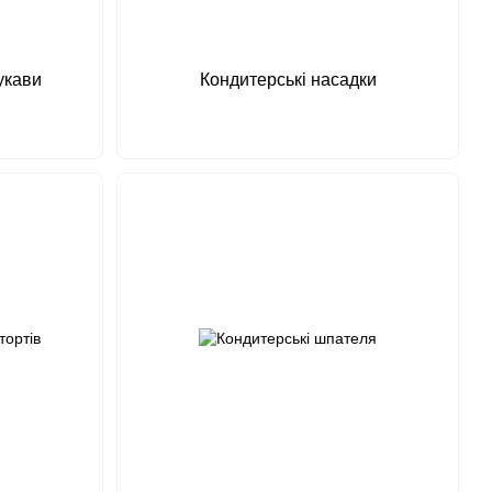
укави
Кондитерські насадки