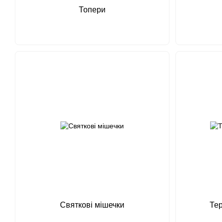
Топери
Святкові мішечки
Тер