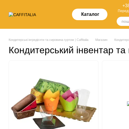
Перейти до основного контенту
+38
Перед
Каталог
Кондитерські інгредієнти та сировина гуртом | Caffitalia
Магазин
Кондитерс
Кондитерський інвентар та 