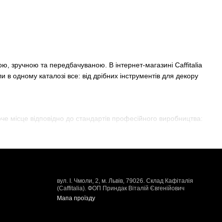
, зручною та передбачуваною. В інтернет-магазині Caffitalia
и в одному каталозі все: від дрібних інструментів для декору
че місце відповідно до стандартів професійного виробництва:
і рамки для нарізки тортів, ознайомтеся з нашим розділом
 насадки для кондитерських мішків та молди, які допоможуть
вул. І. Чмоли, 2, м. Львів, 79026. Склад Кафіталія
оти. Ми пропонуємо
купити витратні матеріали для
(Caffitalia). ФОП Приндак Віталій Євгенійович
Мапа проїзду