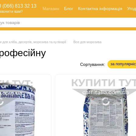
 (066) 813 32 13
Магазин
Блог
Контактна інформація
Угод
звонити вам?
Оплата і доставка
Як зробити замовлення
Обмін та повернення
и для хліба, десертів, морозива та кулінарії
Все для морозива
професійну
за популярні
Сортування: