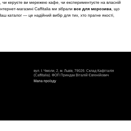
, чи керуєте ви мережею кафе, чи експериментуєте на власній
нтернет-магазині Caffitalia ми зібрали
все для морозива
, що
 каталог — це надійний вибір для тих, хто прагне якості,
і ви знайдете компоненти, які роблять процес приготування
ати ідеальну структуру, стабільну форму та багатий смак без
слуговування клієнтів.
вул. І. Чмоли, 2, м. Львів, 79026. Склад Кафіталія
ьоду та мав приємну консистенцію, важливо використовувати
(Caffitalia). ФОП Приндак Віталій Євгенійович
танення.
Мапа проїзду
натуральні
фруктові пасти для морозива
, які надають
ва
, які додають яскравих акцентів та роблять подачу естетично
комплексний підхід: