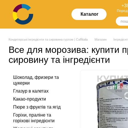
Перейти до основного контенту
+38
Перед
Каталог
Кондитерські інгредієнти та сировина гуртом | Caffitalia
Магазин
Інгредієнт
Все для морозива: купити 
сировину та інгредієнти
Шоколад, фризери та
цукерки
Глазур в калетах
Какао-продукти
Пюре з фруктів та ягід
Горіхи, праліне та
горіхові інгредієнти