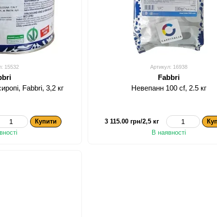
л: 15532
Артикул: 16938
bbri
Fabbri
ропі, Fabbri, 3,2 кг
Невепанн 100 cf, 2.5 кг
Купити
3 115.00 грн/2,5 кг
Ку
вності
В наявності