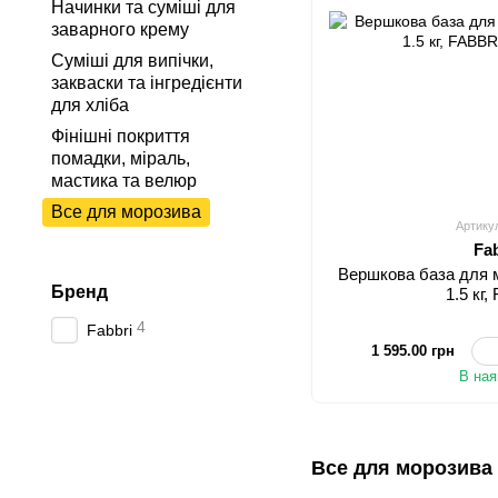
Начинки та суміші для
заварного крему
Суміші для випічки,
закваски та інгредієнти
для хліба
Фінішні покриття
помадки, міраль,
мастика та велюр
Все для морозива
Артику
Fa
Вершкова база для 
Бренд
1.5 кг
4
Fabbri
1 595.00 грн
В ная
Все для морозива 