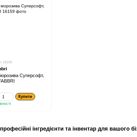
л: 16159
bbri
морозива Суперсофт,
, FABBRI
Купити
вності
професійні інгредієнти та інвентар для вашого бі