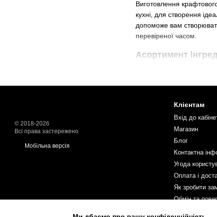
Виготовлення крафтового
кухні, для створення іде
допоможе вам створювати
перевіреної часом.
Асортимент інгред
Створення морозива потр
зрозумілим, а результат
Професійні суміші 
Клієнтам
зайвих зусиль.
Суміш
Вхід до кабіне
Стабілізатори для 
© 2018-2026
Магазин
якісні
стабілізатори
Всі права застережено
Блог
Ароматичні пасти т
Мобільна версія
Контактна інф
десерту автентичного 
Угода користу
Топінги та сиропи:
Ф
Оплата і дост
привабливою.
Як зробити за
Обмін та пове
Чому обирають Caff
Ми розуміємо потреби кон
Ми дбаємо про вашу конфіденційність