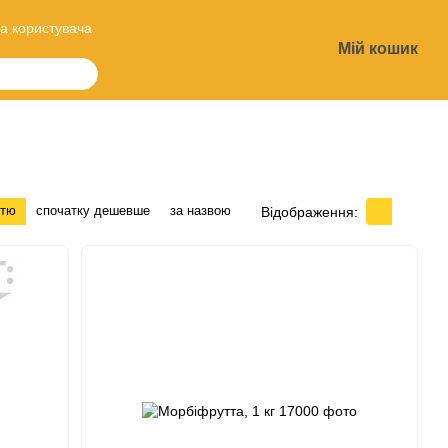
а користувача
Мій кошик
?
стю
спочатку дешевше
за назвою
Відображення: