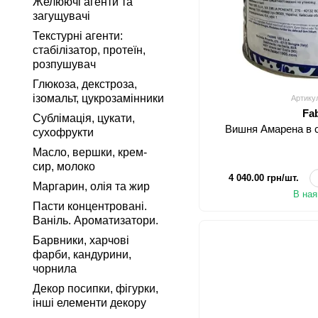
Желюючі агенти та
загущувачі
Текстурні агенти:
стабілізатор, протеїн,
розпушувач
Глюкоза, декстроза,
ізомальт, цукрозамінники
Артику
Fa
Сублімація, цукати,
Вишня Амарена в си
сухофрукти
Масло, вершки, крем-
сир, молоко
4 040.00 грн/шт.
Маргарин, олія та жир
В ная
Пасти концентровані.
Ваніль. Ароматизатори.
Барвники, харчові
фарби, кандурини,
чорнила
Декор посипки, фігурки,
інші елементи декору