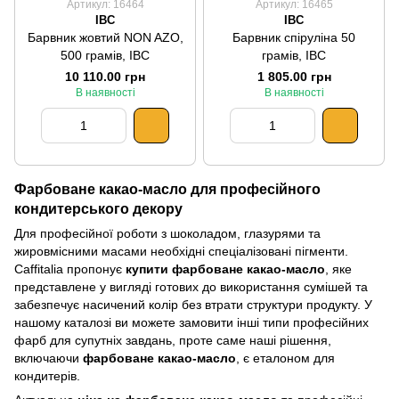
Артикул: 16464
Артикул: 16465
IBC
IBC
Барвник жовтий NON AZO,
Барвник спіруліна 50
500 грамів, IBC
грамів, IBC
10 110.00 грн
1 805.00 грн
В наявності
В наявності
Фарбоване какао-масло для професійного
кондитерського декору
Для професійної роботи з шоколадом, глазурями та
жировмісними масами необхідні спеціалізовані пігменти.
Caffitalia пропонує
купити фарбоване какао-масло
, яке
представлене у вигляді готових до використання сумішей та
забезпечує насичений колір без втрати структури продукту. У
нашому каталозі ви можете замовити інші типи професійних
фарб для супутніх завдань, проте саме наші рішення,
включаючи
фарбоване какао-масло
, є еталоном для
кондитерів.