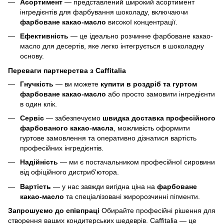
Асортимент
— представлений широкий асортимент
інгредієнтів для фарбування шоколаду, включаючи
фарбоване какао-масло
високої концентрації.
Ефективність
— це ідеально розчинне фарбоване какао-
масло для десертів, яке легко інтегрується в шоколадну
основу.
Переваги партнерства з Caffitalia
Гнучкість
— ви можете
купити в роздріб та гуртом
фарбоване какао-масло
або просто замовити інгредієнти
в один клік.
Сервіс
— забезпечуємо
швидка доставка професійного
фарбованого какао-масла
, можливість оформити
гуртове замовлення та оперативно дізнатися вартість
професійних інгредієнтів.
Надійність
— ми є постачальником професійної сировини
від офіційного дистриб'ютора.
Вартість
— у нас завжди вигідна ціна на
фарбоване
какао-масло
та спеціалізовані жиророзчинні пігменти.
Запрошуємо до співпраці
Обирайте професійні рішення для
створення ваших кондитерських шедеврів. Caffitalia — це