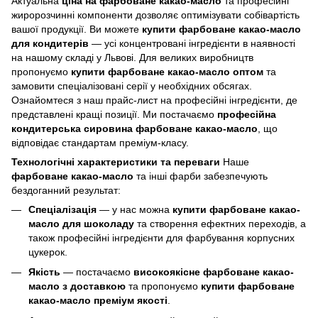
Актуальна
ціна на фарбоване какао-масло
та професійні
жиророзчинні компоненти дозволяє оптимізувати собівартість
вашої продукції. Ви можете
купити фарбоване какао-масло
для кондитерів
— усі концентровані інгредієнти в наявності
на нашому складі у Львові. Для великих виробництв
пропонуємо
купити фарбоване какао-масло оптом
та
замовити спеціалізовані серії у необхідних обсягах.
Ознайомтеся з наш прайс-лист на професійні інгредієнти, де
представлені кращі позиції. Ми постачаємо
професійна
кондитерська сировина фарбоване какао-масло
, що
відповідає стандартам преміум-класу.
Технологічні характеристики та переваги
Наше
фарбоване какао-масло
та інші фарби забезпечують
бездоганний результат:
Спеціалізація
— у нас можна
купити фарбоване какао-
масло для шоколаду
та створення ефектних переходів, а
також професійні інгредієнти для фарбування корпусних
цукерок.
Якість
— постачаємо
високоякісне фарбоване какао-
масло з доставкою
та пропонуємо
купити фарбоване
какао-масло преміум якості
.