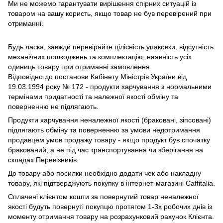
Ми не можемо гарантувати вирішення спірних ситуацій із
товаром на вашу користь, якщо товар не був перевірений при
отриманні.
Будь ласка, завжди перевіряйте цілісність упаковки, відсутність
механічних пошкоджень та комплектацію, наявність усіх
одиниць товару при отриманні замовлення.
Відповідно до постанови Кабінету Міністрів України від
19.03.1994 року № 172 - продукти харчування з нормальними
термінами придатності та належної якості обміну та
поверненню не підлягають.
Продукти харчування неналежної якості (браковані, зіпсовані)
підлягають обміну та поверненню за умови недотримання
продавцем умов продажу товару - якщо продукт був спочатку
бракований, а не під час транспортування чи зберігання на
складах Перевізників.
До товару або посилки необхідно додати чек або накладну
товару, які підтверджують покупку в інтернет-магазині Caffitalia.
Сплачені клієнтом кошти за повернутий товар неналежної
якості будуть повернуті покупцю протягом 1-3х робочих днів із
моменту отримання товару на розрахунковий рахунок Клієнта.