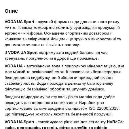
Опис
VODA UA Sport
- зручний формат води для активного ритму
життя. Пляшка комфортно лежить у руці завдяки продуманій
ергономічній формі. Оснащена спортивним дозатором і
кришкою з невідривним кільцем - це зручно у використанні та
допомагає зменшити кількість пластику.
З
VODA UA Sport
підтримувати водний баланс під час
тренувань, прогулянок чи в дорозі ще приємніше.
VODA UA
- артезіанська вода з природною мінералізацією, яка
має м’який та освіжаючий смак. Її розливають безпосередньо
біля джерела видобутку, щоб зберегти природний склад і
стабільну якість. Вода проходить делікатну багаторівневу
фільтрацію без хімічної обробки та штучних домішок.
Завдяки природному вмісту кальцію та магнію вода добре
підходить для щоденного споживання. Виробництво
сертифіковане за міжнародним стандартом ISO 22000:2018,
що підтверджує контроль якості та безпечності продукції.
VODA UA Sport
- також чудове рішення для сегменту
HoReCa:
кафе, ресторанів, готелів, фітнес-клубів та офісів
.