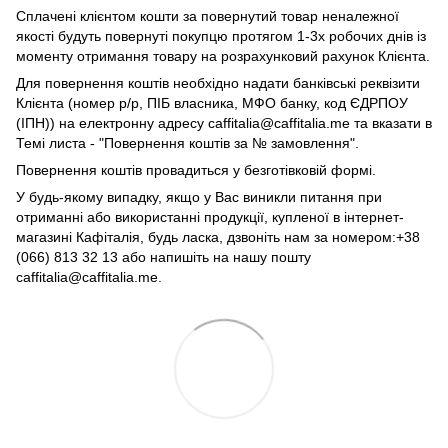
Сплачені клієнтом кошти за повернутий товар неналежної
якості будуть повернуті покупцю протягом 1-3х робочих днів із
моменту отримання товару на розрахунковий рахунок Клієнта.
Для повернення коштів необхідно надати банківські реквізити
Клієнта (номер р/р, ПІБ власника, МФО банку, код ЄДРПОУ
(ІПН)) на електронну адресу caffitalia@caffitalia.me та вказати в
Темі листа - "Повернення коштів за № замовлення".
Повернення коштів провадиться у безготівковій формі.
У будь-якому випадку, якщо у Вас виникли питання при
отриманні або використанні продукції, купленої в інтернет-
магазині Кафіталія, будь ласка, дзвоніть нам за номером:+38
(066) 813 32 13 або напишіть на нашу пошту
caffitalia@caffitalia.me.