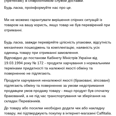
(претензію) зі співробітником служби доставки.
Будь ласка, проінформуйте нас про це.
Ми не можемо гарантувати вирішення спірних ситуацій із
товаром на вашу користь, якщо товар не був перевірений при
отриманні.
Будь ласка, завжди перевіряйте цілісність упаковки, відсутність
механічних пошкоджень та комплектацію, наявність усіх
одиниць товару при отриманні замовлення.
Відповідно до постанови Кабінету Міністрів України від
19.03.1994 року № 172 - продукти харчування з нормальними
термінами придатності та належної якості обміну та
поверненню не підлягають.
Продукти харчування неналежної якості (браковані, зіпсовані)
підлягають обміну та поверненню за умови недотримання
продавцем умов продажу товару - якщо продукт був спочатку
бракований, а не під час транспортування чи зберігання на
складах Перевізників.
До товару або посилки необхідно додати чек або накладну
товару, які підтверджують покупку в інтернет-магазині Caffitalia.