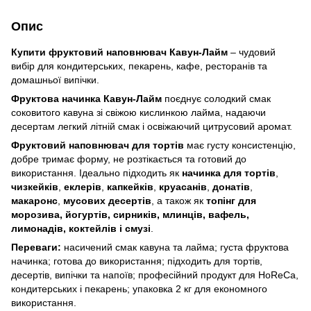
Опис
Купити фруктовий наповнювач Кавун-Лайм
– чудовий
вибір для кондитерських, пекарень, кафе, ресторанів та
домашньої випічки.
Фруктова начинка Кавун-Лайм
поєднує солодкий смак
соковитого кавуна зі свіжою кислинкою лайма, надаючи
десертам легкий літній смак і освіжаючий цитрусовий аромат.
Фруктовий наповнювач для тортів
має густу консистенцію,
добре тримає форму, не розтікається та готовий до
використання. Ідеально підходить як
начинка для тортів
,
чизкейків
,
еклерів
,
капкейків
,
круасанів
,
донатів
,
макаронс
,
мусових десертів
, а також як
топінг для
морозива, йогуртів, сирників, млинців, вафель,
лимонадів, коктейлів і смузі
.
Переваги:
насичений смак кавуна та лайма; густа фруктова
начинка; готова до використання; підходить для тортів,
десертів, випічки та напоїв; професійний продукт для HoReCa,
кондитерських і пекарень; упаковка 2 кг для економного
використання.