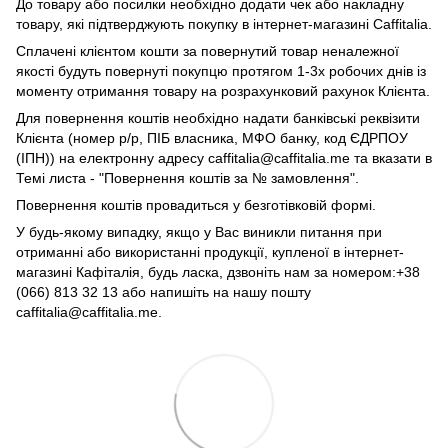
До товару або посилки необхідно додати чек або накладну
товару, які підтверджують покупку в інтернет-магазині Caffitalia.
Сплачені клієнтом кошти за повернутий товар неналежної
якості будуть повернуті покупцю протягом 1-3х робочих днів із
моменту отримання товару на розрахунковий рахунок Клієнта.
Для повернення коштів необхідно надати банківські реквізити
Клієнта (номер р/р, ПІБ власника, МФО банку, код ЄДРПОУ
(ІПН)) на електронну адресу caffitalia@caffitalia.me та вказати в
Темі листа - "Повернення коштів за № замовлення".
Повернення коштів провадиться у безготівковій формі.
У будь-якому випадку, якщо у Вас виникли питання при
отриманні або використанні продукції, купленої в інтернет-
магазині Кафіталія, будь ласка, дзвоніть нам за номером:+38
(066) 813 32 13 або напишіть на нашу пошту
caffitalia@caffitalia.me.