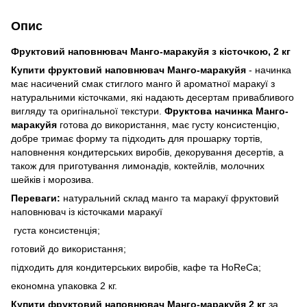
Опис
Фруктовий наповнювач Манго-маракуйя з кісточкою, 2 кг
Купити фруктовий наповнювач Манго-маракуйя
- начинка
має насичений смак стиглого манго й ароматної маракуї з
натуральними кісточками, які надають десертам привабливого
вигляду та оригінальної текстури.
Фруктова начинка Манго-
маракуйя
готова до використання, має густу консистенцію,
добре тримає форму та підходить для прошарку тортів,
наповнення кондитерських виробів, декорування десертів, а
також для приготування лимонадів, коктейлів, молочних
шейків і морозива.
Переваги:
натуральний склад манго та маракуї фруктовий
наповнювач із кісточками маракуї
густа консистенція;
готовий до використання;
підходить для кондитерських виробів, кафе та HoReCa;
економна упаковка 2 кг.
Купити фруктовий наповнювач Манго-маракуйя 2 кг
за