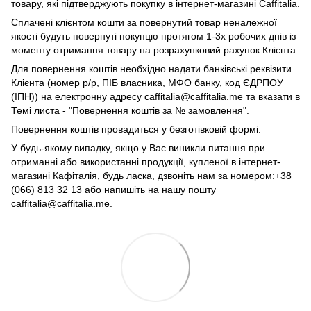
товару, які підтверджують покупку в інтернет-магазині Caffitalia.
Сплачені клієнтом кошти за повернутий товар неналежної
якості будуть повернуті покупцю протягом 1-3х робочих днів із
моменту отримання товару на розрахунковий рахунок Клієнта.
Для повернення коштів необхідно надати банківські реквізити
Клієнта (номер р/р, ПІБ власника, МФО банку, код ЄДРПОУ
(ІПН)) на електронну адресу caffitalia@caffitalia.me та вказати в
Темі листа - "Повернення коштів за № замовлення".
Повернення коштів провадиться у безготівковій формі.
У будь-якому випадку, якщо у Вас виникли питання при
отриманні або використанні продукції, купленої в інтернет-
магазині Кафіталія, будь ласка, дзвоніть нам за номером:+38
(066) 813 32 13 або напишіть на нашу пошту
caffitalia@caffitalia.me.