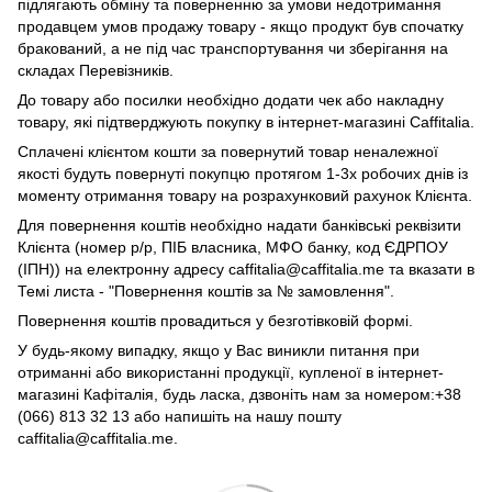
підлягають обміну та поверненню за умови недотримання
продавцем умов продажу товару - якщо продукт був спочатку
бракований, а не під час транспортування чи зберігання на
складах Перевізників.
До товару або посилки необхідно додати чек або накладну
товару, які підтверджують покупку в інтернет-магазині Caffitalia.
Сплачені клієнтом кошти за повернутий товар неналежної
якості будуть повернуті покупцю протягом 1-3х робочих днів із
моменту отримання товару на розрахунковий рахунок Клієнта.
Для повернення коштів необхідно надати банківські реквізити
Клієнта (номер р/р, ПІБ власника, МФО банку, код ЄДРПОУ
(ІПН)) на електронну адресу caffitalia@caffitalia.me та вказати в
Темі листа - "Повернення коштів за № замовлення".
Повернення коштів провадиться у безготівковій формі.
У будь-якому випадку, якщо у Вас виникли питання при
отриманні або використанні продукції, купленої в інтернет-
магазині Кафіталія, будь ласка, дзвоніть нам за номером:+38
(066) 813 32 13 або напишіть на нашу пошту
caffitalia@caffitalia.me.