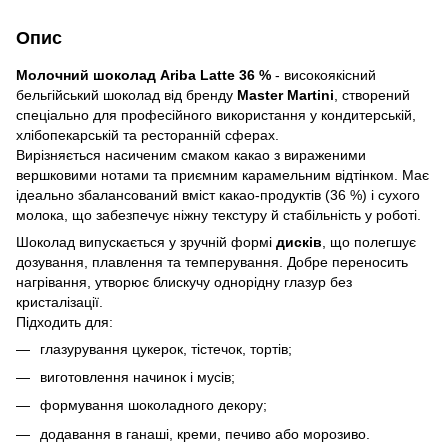
Опис
Молочний шоколад Ariba Latte 36 %
- високоякісний
бельгійський шоколад від бренду
Master Martini
, створений
спеціально для професійного використання у кондитерській,
хлібопекарській та ресторанній сферах.
Вирізняється насиченим смаком какао з вираженими
вершковими нотами та приємним карамельним відтінком. Має
ідеально збалансований вміст какао-продуктів (36 %) і сухого
молока, що забезпечує ніжну текстуру й стабільність у роботі.
Шоколад випускається у зручній формі
дисків
, що полегшує
дозування, плавлення та темперування. Добре переносить
нагрівання, утворює блискучу однорідну глазур без
кристалізації.
Підходить для:
глазурування цукерок, тістечок, тортів;
виготовлення начинок і мусів;
формування шоколадного декору;
додавання в ганаші, креми, печиво або морозиво.