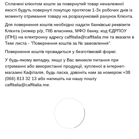
Сплачені клієнтом кошти за повернутий товар неналежної
якості будуть повернуті покупцю протягом 1-3х робочих днів із
моменту отримання товару на розрахунковий рахунок Клієнта.
Для повернення коштів необхідно надати банківські реквізити
Клієнта (номер р/р, ПІБ власника, МФО банку, код ЄДРПОУ
(ІПН)) на електронну адресу caffitalia@caffitalia.me та вказати в
Темі листа - "Повернення коштів за № замовлення".
Повернення коштів провадиться у безготівковій формі.
У будь-якому випадку, якщо у Вас виникли питання при
отриманні або використанні продукції, купленої в інтернет-
магазині Кафіталія, будь ласка, дзвоніть нам за номером:+38
(066) 813 32 13 або напишіть на нашу пошту
caffitalia@caffitalia.me.