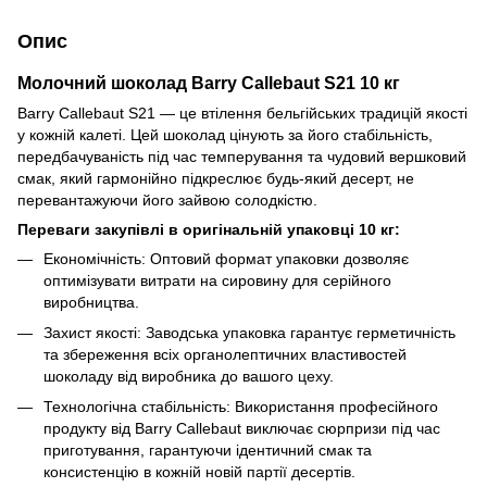
Опис
Молочний шоколад Barry Callebaut S21 10 кг
Barry Callebaut S21 — це втілення бельгійських традицій якості
у кожній калеті. Цей шоколад цінують за його стабільність,
передбачуваність під час темперування та чудовий вершковий
смак, який гармонійно підкреслює будь-який десерт, не
перевантажуючи його зайвою солодкістю.
Переваги закупівлі в оригінальній упаковці 10 кг:
Економічність: Оптовий формат упаковки дозволяє
оптимізувати витрати на сировину для серійного
виробництва.
Захист якості: Заводська упаковка гарантує герметичність
та збереження всіх органолептичних властивостей
шоколаду від виробника до вашого цеху.
Технологічна стабільність: Використання професійного
продукту від Barry Callebaut виключає сюрпризи під час
приготування, гарантуючи ідентичний смак та
консистенцію в кожній новій партії десертів.