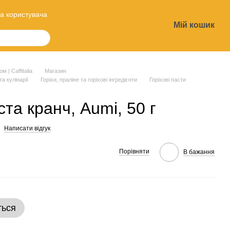
а користувача
Мій кошик
?
 | Caffitalia
Магазин
та кулінарії
Горіхи, праліне та горіхові інгредієнти
Горіхові пасти
та кранч, Aumi, 50 г
Написати відгук
Порівняти
В бажання
ться