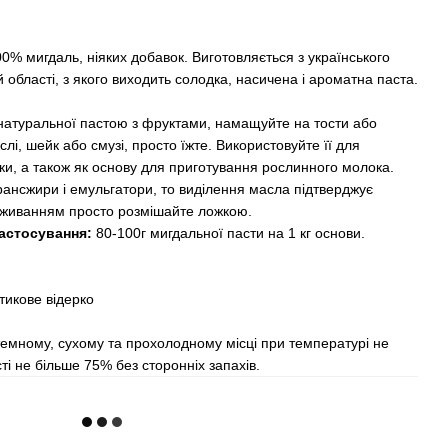
0% мигдаль, ніяких добавок. Виготовляється з українського
області, з якого виходить солодка, насичена і ароматна паста.
натуральної пастою з фруктами, намащуйте на тости або
лі, шейк або смузі, просто їжте. Використовуйте її для
чки, а також як основу для приготування рослинного молока.
рансжири і емульгатори, то виділення масла підтверджує
 вживанням просто розмішайте ложкою.
застосування:
80-100г мигдальної пасти на 1 кг основи.
тикове відерко
темному, сухому та прохолодному місці при температурі не
ті не більше 75% без сторонніх запахів.