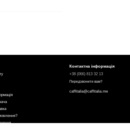
Контактна інформація
ту
+38 (066) 813 32 13
Передзвонити вам?
caffitalia@caffitalia.me
ормація
вача
авка
мовлення?
рнення