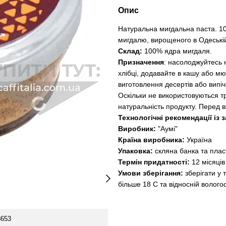
Опис
Натуральна мигдальна паста. 10
мигдалю, вирощеного в Одеській 
Склад:
100% ядра мигдаля.
Призначення
: насолоджуйтесь 
хлібці, додавайте в кашу або мюс
виготовлення десертів або випі
Оскільки не використовуються т
натуральність продукту. Перед
Технологічні рекомендації із 
Виробник:
"Аумі"
Країна виробника:
Україна
Упаковка:
скляна банка та плас
Термін придатності:
12 місяців
Умови зберігання:
зберігати у 
більше 18 C та відносній вологос
8653