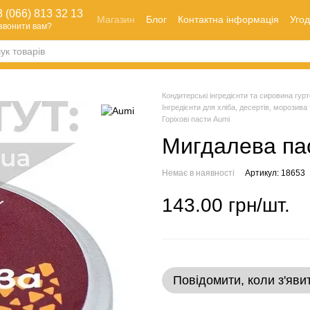
 (066) 813 32 13
Магазин
Блог
Контактна інформація
Угод
звонити вам?
Оплата і доставка
Як зробити замовлення
Обмін та повернення
Кондитерські інгредієнти та сировина гуртом
Інгредієнти для хліба, десертів, морозива 
Горіхові пасти Aumi
Мигдалева пас
Немає в наявності
Артикул: 18653
143.00 грн/шт.
Повідомити, коли з'яви