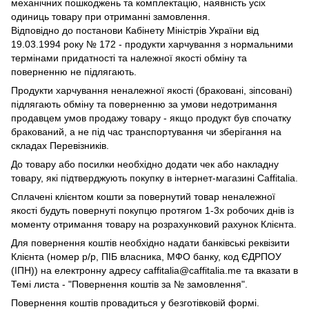
механічних пошкоджень та комплектацію, наявність усіх
одиниць товару при отриманні замовлення.
Відповідно до постанови Кабінету Міністрів України від
19.03.1994 року № 172 - продукти харчування з нормальними
термінами придатності та належної якості обміну та
поверненню не підлягають.
Продукти харчування неналежної якості (браковані, зіпсовані)
підлягають обміну та поверненню за умови недотримання
продавцем умов продажу товару - якщо продукт був спочатку
бракований, а не під час транспортування чи зберігання на
складах Перевізників.
До товару або посилки необхідно додати чек або накладну
товару, які підтверджують покупку в інтернет-магазині Caffitalia.
Сплачені клієнтом кошти за повернутий товар неналежної
якості будуть повернуті покупцю протягом 1-3х робочих днів із
моменту отримання товару на розрахунковий рахунок Клієнта.
Для повернення коштів необхідно надати банківські реквізити
Клієнта (номер р/р, ПІБ власника, МФО банку, код ЄДРПОУ
(ІПН)) на електронну адресу caffitalia@caffitalia.me та вказати в
Темі листа - "Повернення коштів за № замовлення".
Повернення коштів провадиться у безготівковій формі.