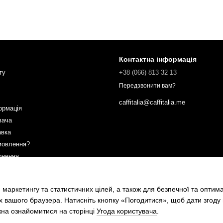
Контактна інформація
ту
+38 (066) 813 32 13
Передзвонити вам?
caffitalia@caffitalia.me
ормація
вача
авка
мовлення?
рнення
ах
 маркетингу та статистичних цілей, а також для безпечної та оптим
х вашого браузера. Натисніть кнопку «Погодитися», щоб дати згоду
жна ознайомитися на сторінці
Угода користувача
.