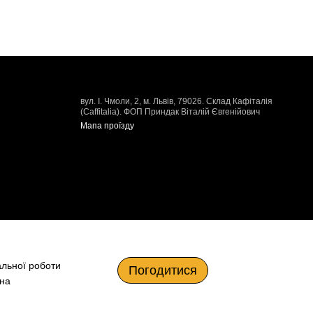
вул. І. Чмоли, 2, м. Львів, 79026. Склад Кафіталія
(Caffitalia). ФОП Приндак Віталій Євгенійович
Мапа проїзду
альної роботи
Погодитися
 на