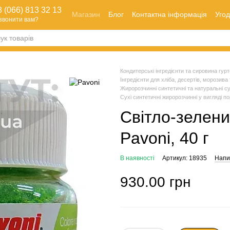
 (066) 813 32 13
Магазин
Блог
Контактна інформація
Угод
звонити вам?
Оплата і доставка
Як зробити замовлення
Обмін та повернення
Кондитерські інгредієнти та сировина гуртом
Інгредієнти для хліба, десертів, морозива 
Жиророзчинні синтетичні та натуральні сух
Сухі синтетичні жиророзчинні у вигляді п
Світло-зелен
Pavoni, 40 г
В наявності
Артикул: 18935
Напис
930.00 грн