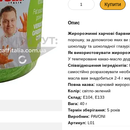
Купити
Опис
Жиророзчинні харчові барвн
порошку, за допомогою яких ви 
шоколаду та шоколадної глазурі
Як використовувати жиророз
У темпероване какао-масло дод
Співвідношення інгредієнтів:
8
самостійно розраховувати необхі
масла вам знадобиться 2-4 г жир
Повна назва:
харчовий жиророз
Колір:
світло-зелений
Склад:
Е104, Е133
Вага:
40 г
Термін зберігання:
5 років
Виробник:
PAVONI
Артикул:
L01