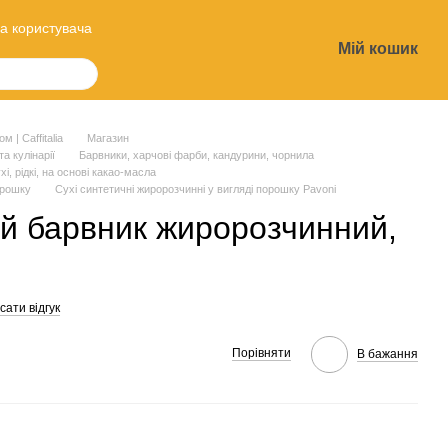
а користувача
Мій кошик
?
 | Caffitalia
Магазин
та кулінарії
Барвники, харчові фарби, кандурини, чорнила
і, рідкі, на основі какао-масла
орошку
Сухі синтетичні жиророзчинні у вигляді порошку Pavoni
ий барвник жиророзчинний,
ати відгук
Порівняти
В бажання