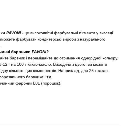
ики
PAVONI
- це високоякісні фарбувальні пігменти у вигляді
зможете фарбувати кондитерські вироби з натурального
.
чинні барвники
PAVONI
?
айте барвник і перемішайте до отримання однорідної кольору.
-12 г на 100 г какао-масло. Виходячи з цього, ви можете
дну кількість цих компонентів. Наприклад, для 25 г какао-
орозчинного барвника і т.д.
чинний фарбник L01 (порошок).