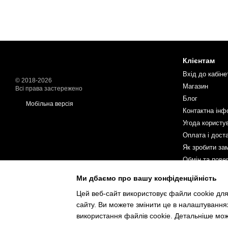
Клієнтам
Вхід до кабіне
© 2018-2026
Магазин
Всі права застережено
Блог
Мобільна версія
Контактна інф
Угода користу
Оплата і дост
Як зробити за
Обмін та пове
Ми дбаємо про вашу конфіденційність
Ми в соцмереж
Цей веб-сайт використовує файли cookie для
сайту. Ви можете змінити це в налаштування
використання файлів cookie. Детальніше мо