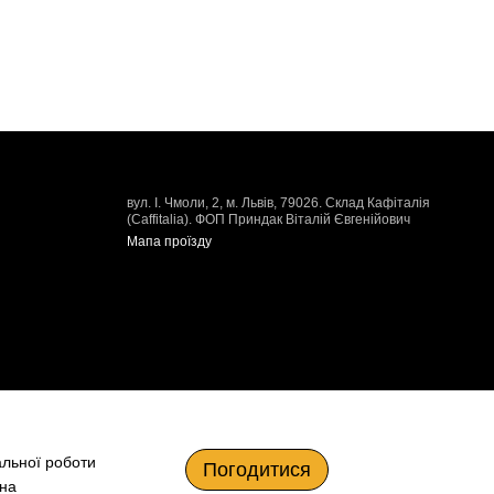
вул. І. Чмоли, 2, м. Львів, 79026. Склад Кафіталія
(Caffitalia). ФОП Приндак Віталій Євгенійович
Мапа проїзду
альної роботи
Погодитися
 на