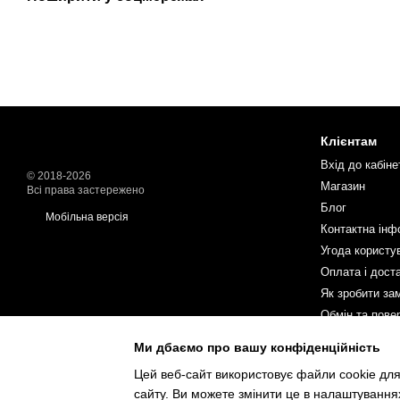
Клієнтам
Вхід до кабіне
© 2018-2026
Магазин
Всі права застережено
Блог
Мобільна версія
Контактна інф
Угода користу
Оплата і дост
Як зробити за
Обмін та пове
Ми дбаємо про вашу конфіденційність
Ми в соцмереж
Цей веб-сайт використовує файли cookie для
сайту. Ви можете змінити це в налаштування