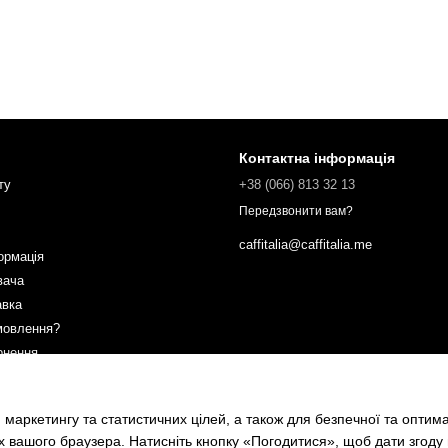
Контактна інформація
ту
+38 (066) 813 32 13
Передзвонити вам?
caffitalia@caffitalia.me
ормація
вача
авка
мовлення?
рнення
ах
 маркетингу та статистичних цілей, а також для безпечної та оптим
х вашого браузера. Натисніть кнопку «Погодитися», щоб дати згоду