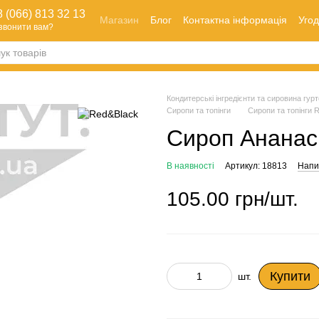
 (066) 813 32 13
Магазин
Блог
Контактна інформація
Угод
звонити вам?
Оплата і доставка
Як зробити замовлення
Обмін та повернення
Кондитерські інгредієнти та сировина гуртом
Сиропи та топінги
Сиропи та топінги 
Сироп Ананас,
В наявності
Артикул: 18813
Напис
105.00 грн/шт.
Купити
шт.