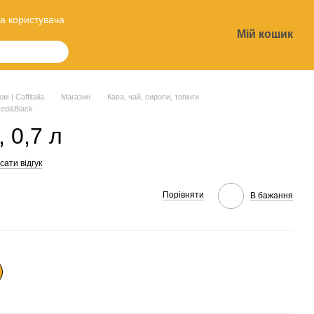
а користувача
Мій кошик
?
 | Caffitalia
Магазин
Кава, чай, сиропи, топінги
Red&Black
 0,7 л
ати відгук
Порівняти
В бажання