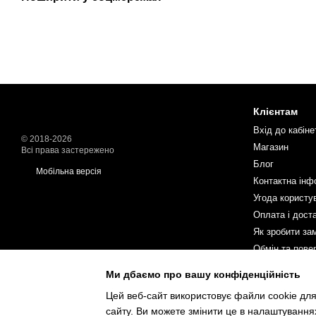
Клієнтам
Вхід до кабіне
© 2018-2026
Магазин
Всі права застережено
Блог
Мобільна версія
Контактна інф
Угода користу
Оплата і дост
Як зробити за
Обмін та пове
Ми дбаємо про вашу конфіденційність
Ми в соцмереж
Цей веб-сайт використовує файли cookie для
сайту. Ви можете змінити це в налаштування