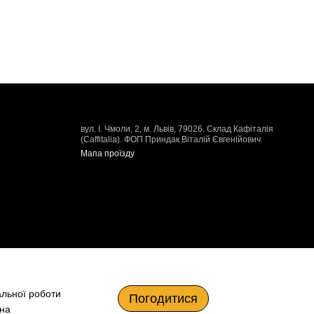
вул. І. Чмоли, 2, м. Львів, 79026. Склад Кафіталія
(Caffitalia). ФОП Приндак Віталій Євгенійович
Мапа проїзду
альної роботи
Погодитися
 на