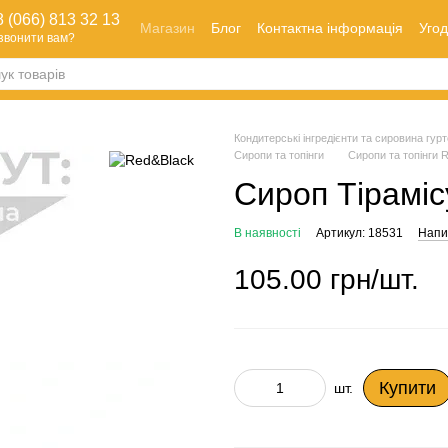
 (066) 813 32 13
Магазин
Блог
Контактна інформація
Угод
звонити вам?
Оплата і доставка
Як зробити замовлення
Обмін та повернення
Кондитерські інгредієнти та сировина гуртом
Сиропи та топінги
Сиропи та топінги 
Сироп Тірамісу
В наявності
Артикул: 18531
Напис
105.00 грн/шт.
Купити
шт.