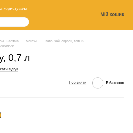
а користувача
Мій кошик
?
 | Caffitalia
Магазин
Кава, чай, сиропи, топінги
Red&Black
, 0,7 л
ати відгук
Порівняти
В бажання