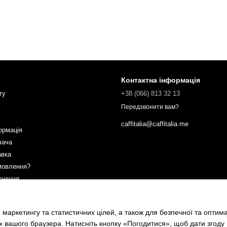
Контактна інформація
ту
+38 (066) 813 32 13
Передзвонити вам?
caffitalia@caffitalia.me
ормація
вача
авка
мовлення?
рнення
ах
 маркетингу та статистичних цілей, а також для безпечної та оптим
х вашого браузера. Натисніть кнопку «Погодитися», щоб дати згоду