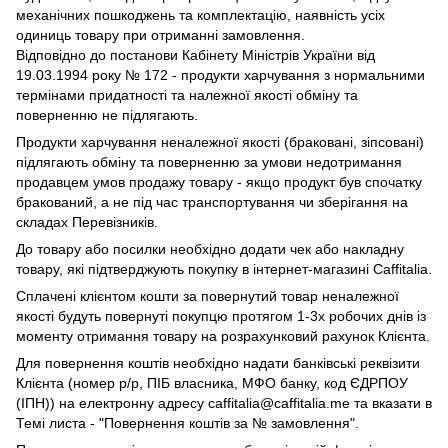
механічних пошкоджень та комплектацію, наявність усіх
одиниць товару при отриманні замовлення.
Відповідно до постанови Кабінету Міністрів України від
19.03.1994 року № 172 - продукти харчування з нормальними
термінами придатності та належної якості обміну та
поверненню не підлягають.
Продукти харчування неналежної якості (браковані, зіпсовані)
підлягають обміну та поверненню за умови недотримання
продавцем умов продажу товару - якщо продукт був спочатку
бракований, а не під час транспортування чи зберігання на
складах Перевізників.
До товару або посилки необхідно додати чек або накладну
товару, які підтверджують покупку в інтернет-магазині Caffitalia.
Сплачені клієнтом кошти за повернутий товар неналежної
якості будуть повернуті покупцю протягом 1-3х робочих днів із
моменту отримання товару на розрахунковий рахунок Клієнта.
Для повернення коштів необхідно надати банківські реквізити
Клієнта (номер р/р, ПІБ власника, МФО банку, код ЄДРПОУ
(ІПН)) на електронну адресу caffitalia@caffitalia.me та вказати в
Темі листа - "Повернення коштів за № замовлення".