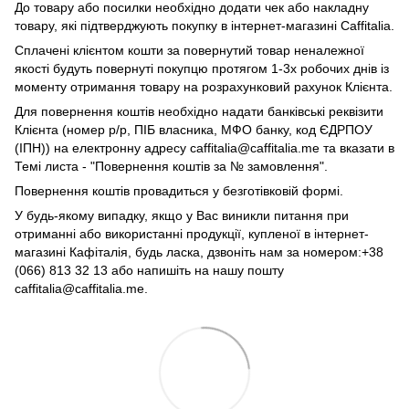
До товару або посилки необхідно додати чек або накладну
товару, які підтверджують покупку в інтернет-магазині Caffitalia.
Сплачені клієнтом кошти за повернутий товар неналежної
якості будуть повернуті покупцю протягом 1-3х робочих днів із
моменту отримання товару на розрахунковий рахунок Клієнта.
Для повернення коштів необхідно надати банківські реквізити
Клієнта (номер р/р, ПІБ власника, МФО банку, код ЄДРПОУ
(ІПН)) на електронну адресу caffitalia@caffitalia.me та вказати в
Темі листа - "Повернення коштів за № замовлення".
Повернення коштів провадиться у безготівковій формі.
У будь-якому випадку, якщо у Вас виникли питання при
отриманні або використанні продукції, купленої в інтернет-
магазині Кафіталія, будь ласка, дзвоніть нам за номером:+38
(066) 813 32 13 або напишіть на нашу пошту
caffitalia@caffitalia.me.