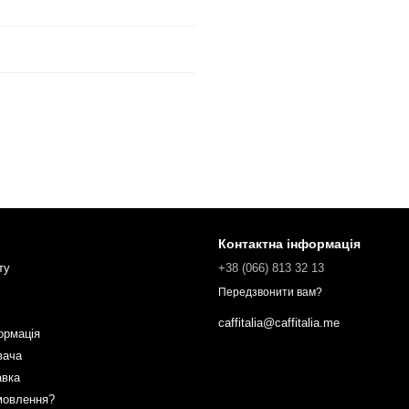
Контактна інформація
ту
+38 (066) 813 32 13
Передзвонити вам?
caffitalia@caffitalia.me
ормація
вача
авка
мовлення?