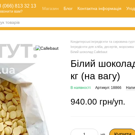
 (066) 813 32 13
Магазин
Блог
Контактна інформація
Угод
звонити вам?
Оплата і доставка
Як зробити замовлення
Обмін та повернення
Кондитерські інгредієнти та сировина гуртом
Інгредієнти для хліба, десертів, морозива 
Білий шоколад Callebaut
Білий шоколад 
кг (на вагу)
В наявності
Артикул: 18866
Напис
940.00 грн/уп.
Купити
уп.