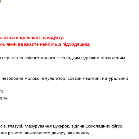
 втрати цілісності продукту.
ки, який вважаєте найбільш підходящим.
вершків та свіжого молока із солодким відтінком зі зниженим
е незбиране молоко; емульгатор: соєвий лецитин; натуральний
 %
,3 %
сів, глазурі, глазурування цукерок, відлив шоколадних фігур,
ня різного шоколадного декору, як начинку.