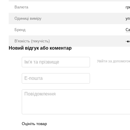
Валюта
гр
Одиниці виміру
уп
Бренд
Ca
В'язкість (текучість)
-●
Новий відгук або коментар
Увійти за допомого
Оцініть товар