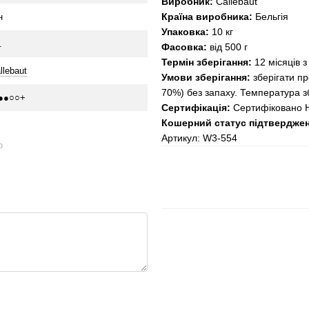
Виробник:
Callebaut
Країна виробника:
Бельгія
н
Упаковка:
10 кг
.
Фасовка:
від 500 г
Термін зберігання:
12 місяців з
llebaut
Умови зберігання:
зберігати пр
70%) без запаху. Температура зб
●●○○+
Сертифікація:
Сертифіковано 
Кошерний статус підтверджено
Артикул: W3-554
ю