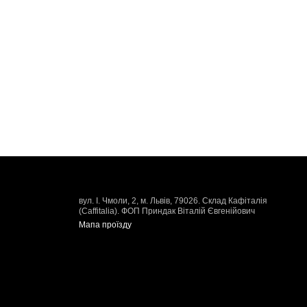
вул. І. Чмоли, 2, м. Львів, 79026. Склад Кафіталія
(Caffitalia). ФОП Приндак Віталій Євгенійович
Мапа проїзду