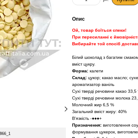
Опис
Ой, товар боїться спеки!
При пересиланні є ймовірність
Вибирайте той спосіб достав
Білий шоколад з багатим смаком 
вміст цукру.
Форма
:
калети
Склад:
цукор; какао масло; сух
ароматизатор ваніль
Сухі тверді речовини какао 33,5
Сухі тверді речовини молока 23
Молочний жир 6,5 %
Загальний вміст жиру: 40%
В'язкість -●●●+
Призначення:
виготовлення соу
формування цукерок, виготовлен
866_1