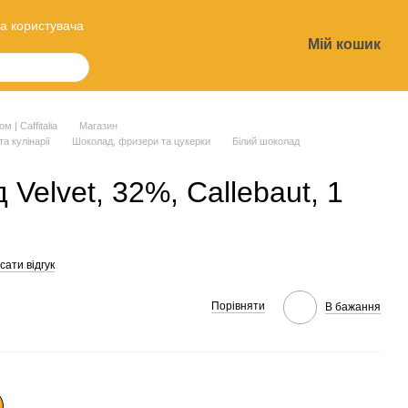
а користувача
Мій кошик
?
 | Caffitalia
Магазин
та кулінарії
Шоколад, фризери та цукерки
Білий шоколад
Velvet, 32%, Callebaut, 1
ати відгук
Порівняти
В бажання