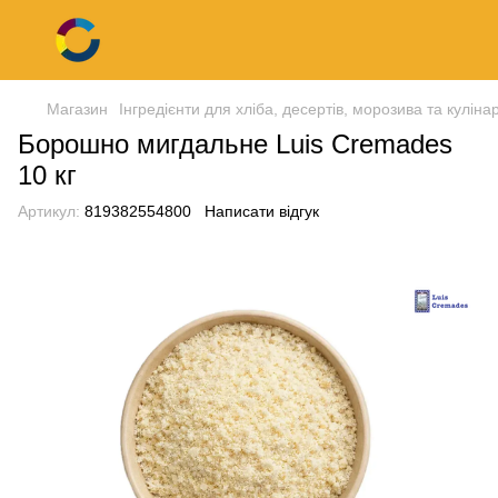
Магазин
Інгредієнти для хліба, десертів, морозива та кулінар
Борошно мигдальне Luis Cremades
10 кг
Артикул:
819382554800
Написати відгук