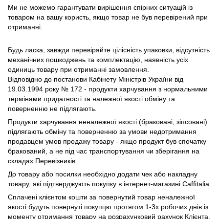
Ми не можемо гарантувати вирішення спірних ситуацій із
товаром на вашу користь, якщо товар не був перевірений при
отриманні.
Будь ласка, завжди перевіряйте цілісність упаковки, відсутність
механічних пошкоджень та комплектацію, наявність усіх
одиниць товару при отриманні замовлення.
Відповідно до постанови Кабінету Міністрів України від
19.03.1994 року № 172 - продукти харчування з нормальними
термінами придатності та належної якості обміну та
поверненню не підлягають.
Продукти харчування неналежної якості (браковані, зіпсовані)
підлягають обміну та поверненню за умови недотримання
продавцем умов продажу товару - якщо продукт був спочатку
бракований, а не під час транспортування чи зберігання на
складах Перевізників.
До товару або посилки необхідно додати чек або накладну
товару, які підтверджують покупку в інтернет-магазині Caffitalia.
Сплачені клієнтом кошти за повернутий товар неналежної
якості будуть повернуті покупцю протягом 1-3х робочих днів із
моменту отримання товару на розрахунковий рахунок Клієнта.