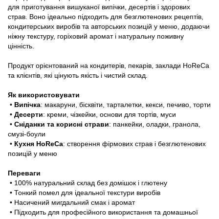
для приготування вишуканої випічки, десертів і здорових
страв. Воно ідеально підходить для безглютенових рецептів,
кондитерських виробів та авторських позицій у меню, додаючи
ніжну текстуру, горіховий аромат і натуральну поживну
цінність.
Продукт орієнтований на кондитерів, пекарів, заклади HoReCa
та клієнтів, які цінують якість і чистий склад.
Як використовувати
•
Випічка
: макаруни, бісквіти, тарталетки, кекси, печиво, торти
•
Десерти
: креми, чізкейки, основи для тортів, муси
•
Сніданки та корисні страви
: панкейки, оладки, гранола,
смузі-боули
•
Кухня HoReCa
: створення фірмових страв і безглютенових
позицій у меню
Переваги
• 100% натуральний склад без домішок і глютену
• Тонкий помел для ідеальної текстури виробів
• Насичений мигдальний смак і аромат
• Підходить для професійного використання та домашньої