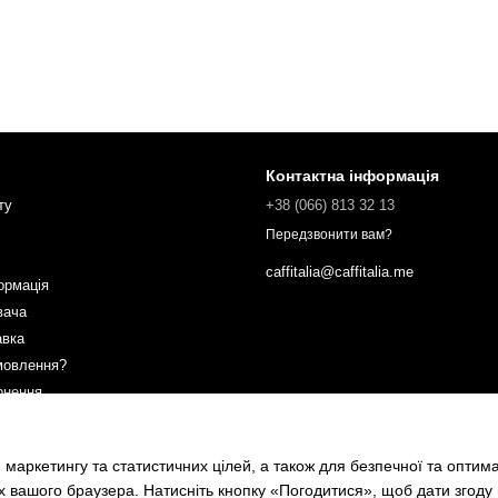
Контактна інформація
ту
+38 (066) 813 32 13
Передзвонити вам?
caffitalia@caffitalia.me
ормація
вача
авка
мовлення?
рнення
ах
 маркетингу та статистичних цілей, а також для безпечної та оптим
х вашого браузера. Натисніть кнопку «Погодитися», щоб дати згоду