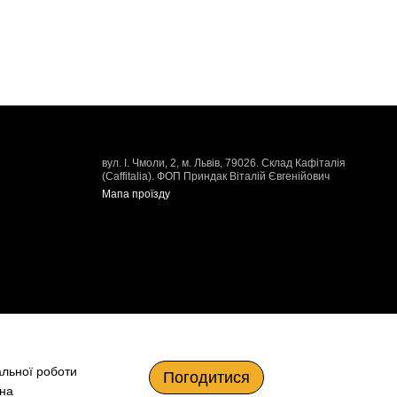
вул. І. Чмоли, 2, м. Львів, 79026. Склад Кафіталія
(Caffitalia). ФОП Приндак Віталій Євгенійович
Мапа проїзду
альної роботи
Погодитися
 на