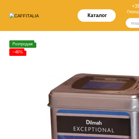
Перейти до основного контенту
+38
Перед
Каталог
Розпродаж
−46%