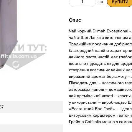
Купити
шт.
Опис
Чай чорний Dilmah Exceptional
чай зі Шрі-Ланки з витонченим
Традиційне поєднання добірног
благородний напій із характерн
чайного листя настій має глибоки
ідеально підходить як для щоде
створення класичних чайних нап
виражений аромат бергамоту – л
Підходить для: – класичного гар
авторських напоїв – домашнього
чай преміальної якості – класичн
у використанні – виробництво Шр
87
«Елегантний Ерл Грей» — ідеаль
цитрусовим характером і витон
Грей» в Caffitalia можна з самов