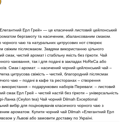
 «Елегантний Ерл Грей» — це класичний листовий цейлонський
 ароматом бергамоту та насиченим, збалансованим смаком.
о чорного чаю та натуральних цитрусових нот створює
им свіжим післясмаком. Завдяки використанню цільного
й смак, чистий аромат і стабільну якість без гіркоти. Чай
нного чаювання, так і для подачі в закладах HoReCa або
оїв. Смак і аромат: – насичений чорний цейлонський чай –
егка цитрусова свіжість – чистий, благородний післясмак
ячого чаю – подачі в кафе та ресторанах – створення
 використання – подарункових наборів Переваги: – листовий
ий смак Ерл Грей – чистий настій без гіркоти – універсальність
і-Ланка (Ceylon tea) Чай чорний Dilmah Exceptional
ний вибір для поціновувачів класичного чорного чаю з
ченим ароматом. Купити чорний чай Dilmah «Елегантний Ерл
ивозом у Львові або замовити доставку по Україні.