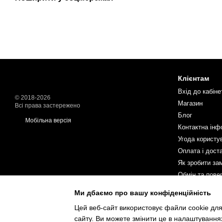
Клієнтам
Вхід до кабіне
© 2018-2026
Магазин
Всі права застережено
Блог
Мобільна версія
Контактна інф
Угода користу
Оплата і дост
Як зробити за
Обмін та пове
Ми дбаємо про вашу конфіденційність
Ми в соцмереж
Цей веб-сайт використовує файли cookie для
сайту. Ви можете змінити це в налаштування