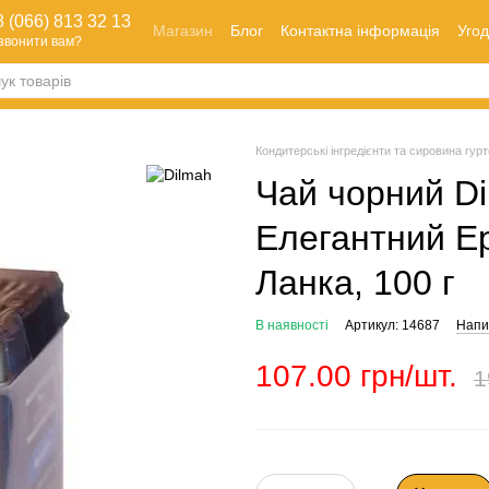
 (066) 813 32 13
Магазин
Блог
Контактна інформація
Угод
звонити вам?
Оплата і доставка
Як зробити замовлення
Обмін та повернення
Кондитерські інгредієнти та сировина гуртом
Чай чорний Di
Елегантний Ер
Ланка, 100 г
В наявності
Артикул: 14687
Напис
107.00 грн/шт.
1