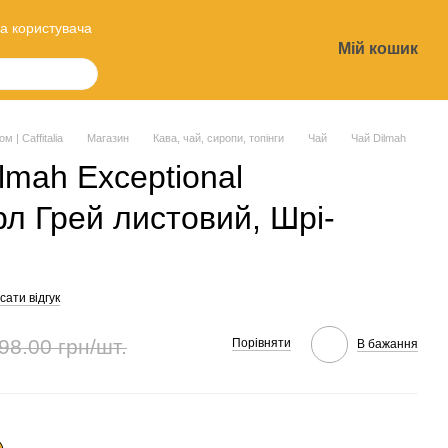
а користувача
Мій кошик
?
 | Caffitalia
Магазин
Кава, чай, сиропи, топінги
Чай
Чай Dilmah
lmah Exceptional
л Грей листовий, Шрі-
ати відгук
98.00 грн/шт.
Порівняти
В бажання