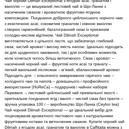
Чай чорний Dilmah Exceptional з ягодою асаї, гранатом і
ваніллю — це вишуканий листовий чай зі Шрі-Ланки з
насиченим смаком і ароматною фруктово-ягідною
композицією. Поєднання добірного цейлонського чорного чаю
з екзотичною асаї, соковитим гранатом і ніжною ваніллю
створює гармонійний, багатогранний смак із приємним
солодко-кислим відтінком. Чай Dilmah Exceptional
виготовляється з цільного листя, що забезпечує глибокий
смак, чистий аромат і високу якість напою. Ідеально підходить
як для щоденного чаювання, так і для особливих моментів,
коли хочеться чогось більш витонченого. Смак і аромат: –
насичений чорний чай – фруктові ноти асаї та гранату –
легкий ванільний післясмак – м’який, збалансований аромат
Підходить для: – класичного заварювання гарячого чаю –
холодного чаю та напоїв – домашнього і професійного
використання (HoReCa) – подарунків і чайних наборів
Переваги: – листовий цейлонський чай преміальної якості –
оригінальне поєднання ягід і ванілі – чистий смак без гіркоти –
зручна упаковка 100 г – виробництво Шрі-Ланка (Ceylon tea)
Чай чорний Dilmah Exceptional — це ідеальний вибір для
поціновувачів ароматного листового чаю з натуральними
фруктовими нотами та витонченим смаком. Купити чорний чай
Dilmah з ягодою асаї, гранатом та ваніллю в Caffitalia можна з