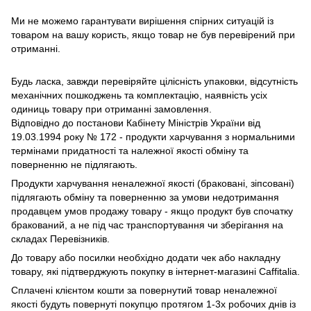
Ми не можемо гарантувати вирішення спірних ситуацій із
товаром на вашу користь, якщо товар не був перевірений при
отриманні.
Будь ласка, завжди перевіряйте цілісність упаковки, відсутність
механічних пошкоджень та комплектацію, наявність усіх
одиниць товару при отриманні замовлення.
Відповідно до постанови Кабінету Міністрів України від
19.03.1994 року № 172 - продукти харчування з нормальними
термінами придатності та належної якості обміну та
поверненню не підлягають.
Продукти харчування неналежної якості (браковані, зіпсовані)
підлягають обміну та поверненню за умови недотримання
продавцем умов продажу товару - якщо продукт був спочатку
бракований, а не під час транспортування чи зберігання на
складах Перевізників.
До товару або посилки необхідно додати чек або накладну
товару, які підтверджують покупку в інтернет-магазині Caffitalia.
Сплачені клієнтом кошти за повернутий товар неналежної
якості будуть повернуті покупцю протягом 1-3х робочих днів із