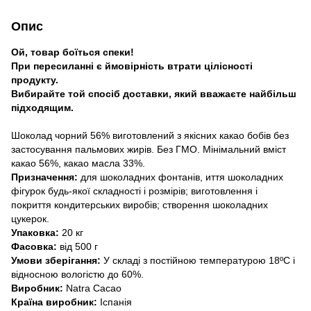
Опис
Ой, товар боїться спеки!
При пересиланні є ймовірність втрати цілісності
продукту.
Вибирайте той спосіб доставки, який вважаєте найбільш
підходящим.
Шоколад чорний 56% виготовлений з якісних какао бобів без
застосування пальмових жирів. Без ГМО. Мінімальний вміст
какао 56%, какао масла 33%.
Призначення:
для шоколадних фонтанів, иття шоколадних
фігурок будь-якої складності і розмірів; виготовлення і
покриття кондитерських виробів; створення шоколадних
цукерок.
Упаковка:
20 кг
Фасовка:
від 500 г
Умови зберігання:
У складі з постійною температурою 18ºC і
відносною вологістю до 60%.
Виробник:
Natra Cacao
Країна виробник:
Іспанія