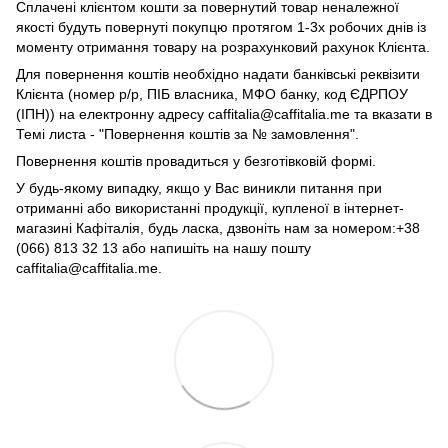
Сплачені клієнтом кошти за повернутий товар неналежної
якості будуть повернуті покупцю протягом 1-3х робочих днів із
моменту отримання товару на розрахунковий рахунок Клієнта.
Для повернення коштів необхідно надати банківські реквізити
Клієнта (номер р/р, ПІБ власника, МФО банку, код ЄДРПОУ
(ІПН)) на електронну адресу caffitalia@caffitalia.me та вказати в
Темі листа - "Повернення коштів за № замовлення".
Повернення коштів провадиться у безготівковій формі.
У будь-якому випадку, якщо у Вас виникли питання при
отриманні або використанні продукції, купленої в інтернет-
магазині Кафіталія, будь ласка, дзвоніть нам за номером:+38
(066) 813 32 13 або напишіть на нашу пошту
caffitalia@caffitalia.me.