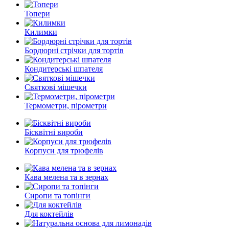
Топери
Килимки
Бордюрні стрічки для тортів
Кондитерські шпателя
Святкові мішечки
Термометри, пірометри
Бісквітні вироби
Корпуси для трюфелів
Кава мелена та в зернах
Сиропи та топінги
Для коктейлів