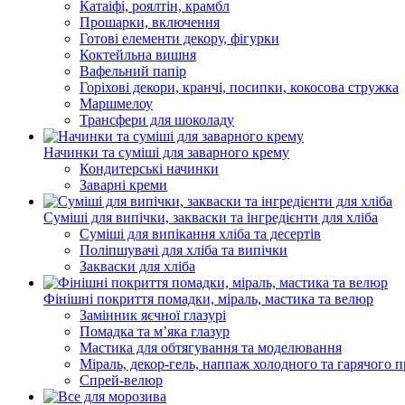
Катаіфі, роялтін, крамбл
Прошарки, включення
Готові елементи декору, фігурки
Коктейльна вишня
Вафельний папір
Горіхові декори, кранчі, посипки, кокосова стружка
Маршмелоу
Трансфери для шоколаду
Начинки та суміші для заварного крему
Кондитерські начинки
Заварні креми
Суміші для випічки, закваски та інгредієнти для хліба
Суміші для випікання хліба та десертів
Поліпшувачі для хліба та випічки
Закваски для хліба
Фінішні покриття помадки, міраль, мастика та велюр
Замінник яєчної глазурі
Помадка та мʼяка глазур
Мастика для обтягування та моделювання
Міраль, декор-гель, наппаж холодного та гарячого 
Спрей-велюр