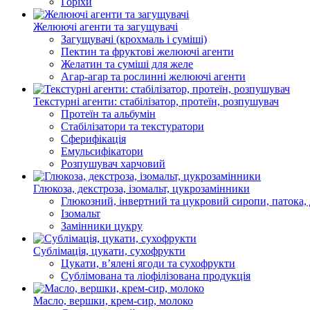
Горіхи
Желюючі агенти та загущувачі
Загущувачі (крохмаль і суміші)
Пектин та фруктові желюючі агенти
Желатин та суміші для желе
Агар-агар та рослинні желюючі агенти
Текстурні агенти: стабілізатор, протеїн, розпушувач
Протеїн та альбумін
Стабілізатори та текстуратори
Сферифікація
Емульсифікатори
Розпушувач харчовий
Глюкоза, декстроза, ізомальт, цукрозамінники
Глюкозний, інвертний та цукровий сиропи, патока, 
Ізомальт
Замінники цукру
Сублімація, цукати, сухофрукти
Цукати, в’ялені ягоди та сухофрукти
Сублімована та ліофілізована продукція
Масло, вершки, крем-сир, молоко