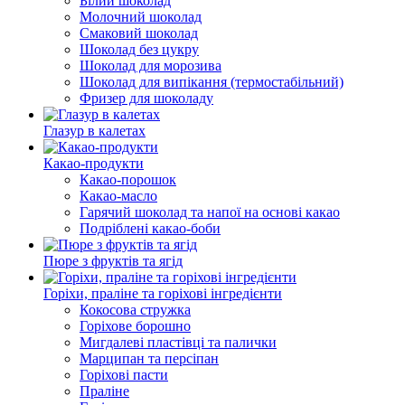
Білий шоколад
Молочний шоколад
Смаковий шоколад
Шоколад без цукру
Шоколад для морозива
Шоколад для випікання (термостабільний)
Фризер для шоколаду
Глазур в калетах
Какао-продукти
Какао-порошок
Какао-масло
Гарячий шоколад та напої на основі какао
Подріблені какао-боби
Пюре з фруктів та ягід
Горіхи, праліне та горіхові інгредієнти
Кокосова стружка
Горіхове борошно
Мигдалеві пластівці та палички
Марципан та персіпан
Горіхові пасти
Пралінe