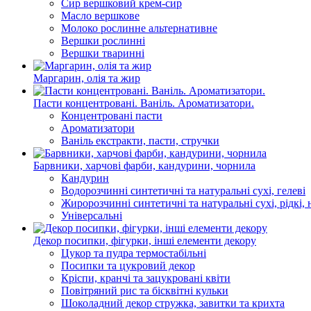
Сир вершковий крем-сир
Масло вершкове
Молоко рослинне альтернативне
Вершки рослинні
Вершки тваринні
Маргарин, олія та жир
Пасти концентровані. Ваніль. Ароматизатори.
Концентровані пасти
Ароматизатори
Ваніль екстракти, пасти, стручки
Барвники, харчові фарби, кандурини, чорнила
Кандурин
Водорозчинні синтетичні та натуральні сухі, гелеві
Жиророзчинні синтетичні та натуральні сухі, рідкі, 
Універсальні
Декор посипки, фігурки, інші елементи декору
Цукор та пудра термостабільні
Посипки та цукровий декор
Кріспи, кранчі та зацукровані квіти
Повітряний рис та бісквітні кульки
Шоколадний декор стружка, завитки та крихта