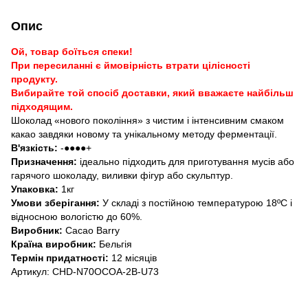
Опис
Ой, товар боїться спеки!
При пересиланні є ймовірність втрати цілісності
продукту.
Вибирайте той спосіб доставки, який вважаєте найбільш
підходящим.
Шоколад «нового покоління» з чистим і інтенсивним смаком
какао завдяки новому та унікальному методу ферментації.
В'язкість:
-●●●●+
Призначення:
ідеально підходить для приготування мусів або
гарячого шоколаду, виливки фігур або скульптур.
Упаковка:
1кг
Умови зберігання:
У складі з постійною температурою 18ºC і
відносною вологістю до 60%.
Виробник:
Cacao Barry
Країна виробник:
Бельгія
Термін придатності:
12 місяців
Артикул: CHD-N70OCOA-2B-U73