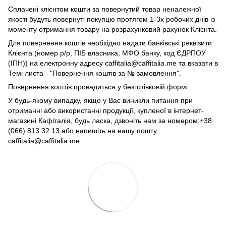
Сплачені клієнтом кошти за повернутий товар неналежної
якості будуть повернуті покупцю протягом 1-3х робочих днів із
моменту отримання товару на розрахунковий рахунок Клієнта.
Для повернення коштів необхідно надати банківські реквізити
Клієнта (номер р/р, ПІБ власника, МФО банку, код ЄДРПОУ
(ІПН)) на електронну адресу caffitalia@caffitalia.me та вказати в
Темі листа - "Повернення коштів за № замовлення".
Повернення коштів провадиться у безготівковій формі.
У будь-якому випадку, якщо у Вас виникли питання при
отриманні або використанні продукції, купленої в інтернет-
магазині Кафіталія, будь ласка, дзвоніть нам за номером:+38
(066) 813 32 13 або напишіть на нашу пошту
caffitalia@caffitalia.me.