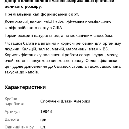
Добірні слабо солоні смажені американські фісташки
великого розміру.
Преміальний каліфорнійський сорт.
Дуже смачні, великі, свіжі і якісні фісташки преміального
каліфорнійського сорту з США.
Горіхи розкриті натуральним, а не механічним способом.
Фісташки багаті на вітаміни й корисні речовини для організму
людини. Кальцій, залізо, магній, марганець, вітамін B5.
Користь фісташок у поліпшенні роботи серця і судин, мозку,
очей, легенів, шлунково-кишкового тракту. Солоні фісташки -
це чудове доповнення до багатьох страв, а також самостійна
закуска до напоїв.
Характеристики
Країна
Сполучені Штати Америки
виробника
Артикул
19948
Валюта
грн
Одиниці виміру
шт.