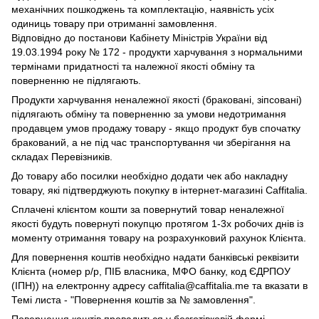
механічних пошкоджень та комплектацію, наявність усіх
одиниць товару при отриманні замовлення.
Відповідно до постанови Кабінету Міністрів України від
19.03.1994 року № 172 - продукти харчування з нормальними
термінами придатності та належної якості обміну та
поверненню не підлягають.
Продукти харчування неналежної якості (браковані, зіпсовані)
підлягають обміну та поверненню за умови недотримання
продавцем умов продажу товару - якщо продукт був спочатку
бракований, а не під час транспортування чи зберігання на
складах Перевізників.
До товару або посилки необхідно додати чек або накладну
товару, які підтверджують покупку в інтернет-магазині Caffitalia.
Сплачені клієнтом кошти за повернутий товар неналежної
якості будуть повернуті покупцю протягом 1-3х робочих днів із
моменту отримання товару на розрахунковий рахунок Клієнта.
Для повернення коштів необхідно надати банківські реквізити
Клієнта (номер р/р, ПІБ власника, МФО банку, код ЄДРПОУ
(ІПН)) на електронну адресу caffitalia@caffitalia.me та вказати в
Темі листа - "Повернення коштів за № замовлення".
Повернення коштів провадиться у безготівковій формі.