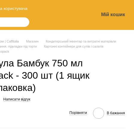
а користувача
Мій кошик
?
 | Caffitalia
Магазин
Кондитерський інвентар та витратні матеріали
ння. підкладки під торти
Картонні контейнери для супів і салатів
copack
ула Бамбук 750 мл
ack - 300 шт (1 ящик
паковка)
Написати відгук
Порівняти
В бажання