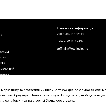
Контактна інформація
ту
+38 (066) 813 32 13
Передзвонити вам?
caffitalia@caffitalia.me
ормація
вача
авка
мовлення?
рнення
ах
 маркетингу та статистичних цілей, а також для безпечної та оптим
х вашого браузера. Натисніть кнопку «Погодитися», щоб дати згоду
жна ознайомитися на сторінці
Угода користувача
.