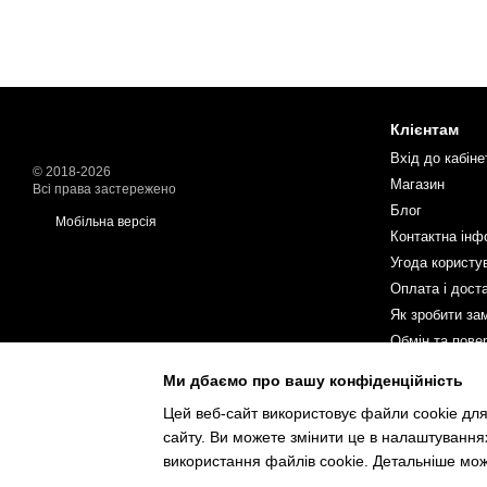
Клієнтам
Вхід до кабіне
© 2018-2026
Магазин
Всі права застережено
Блог
Мобільна версія
Контактна інф
Угода користу
Оплата і дост
Як зробити за
Обмін та пове
Ми дбаємо про вашу конфіденційність
Ми в соцмереж
Цей веб-сайт використовує файли cookie для
сайту. Ви можете змінити це в налаштування
використання файлів cookie. Детальніше мо