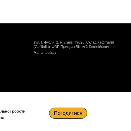
вул. І. Чмоли, 2, м. Львів, 79026. Склад Кафіталія
(Caffitalia). ФОП Приндак Віталій Євгенійович
Мапа проїзду
альної роботи
Погодитися
 на