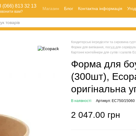
 (066) 813 32 13
Магазин
Блог
Контактна інформація
Угод
звонити вам?
Оплата і доставка
Як зробити замовлення
Обмін та повернення
Кондитерські інгредієнти та сировина гуртом
Форми для випікання, посуд для сервірува
Картонні контейнери для супів і салатів E
Форма для бо
(300шт), Ecop
оригінальна у
В наявності
Артикул: EC750/15060
2 047.00 грн