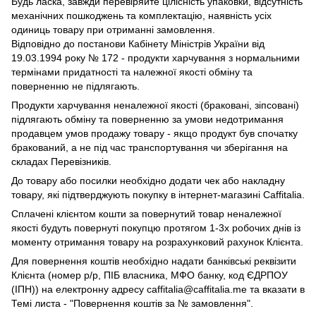
Будь ласка, завжди перевіряйте цілісність упаковки, відсутність
механічних пошкоджень та комплектацію, наявність усіх
одиниць товару при отриманні замовлення.
Відповідно до постанови Кабінету Міністрів України від
19.03.1994 року № 172 - продукти харчування з нормальними
термінами придатності та належної якості обміну та
поверненню не підлягають.
Продукти харчування неналежної якості (браковані, зіпсовані)
підлягають обміну та поверненню за умови недотримання
продавцем умов продажу товару - якщо продукт був спочатку
бракований, а не під час транспортування чи зберігання на
складах Перевізників.
До товару або посилки необхідно додати чек або накладну
товару, які підтверджують покупку в інтернет-магазині Caffitalia.
Сплачені клієнтом кошти за повернутий товар неналежної
якості будуть повернуті покупцю протягом 1-3х робочих днів із
моменту отримання товару на розрахунковий рахунок Клієнта.
Для повернення коштів необхідно надати банківські реквізити
Клієнта (номер р/р, ПІБ власника, МФО банку, код ЄДРПОУ
(ІПН)) на електронну адресу caffitalia@caffitalia.me та вказати в
Темі листа - "Повернення коштів за № замовлення".