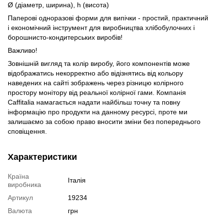
Ø (діаметр, ширина), h (висота)
Паперові одноразові форми для випічки - простий, практичний
і економічний інструмент для виробництва хлібобулочних і
борошнисто-кондитерських виробів!
Важливо!
Зовнішній вигляд та колір виробу, його компонентів може
відображатись некорректно або відізнятись від кольору
наведених на сайті зображень через різницю колірного
простору монітору від реальної колірної гами. Компанія
Caffitalia намагається надати найбільш точну та повну
інформацію про продукти на данному ресурсі, проте ми
залишаємо за собою право вносити зміни без попереднього
сповіщення.
Характеристики
Країна
Італія
виробника
Артикул
19234
Валюта
грн