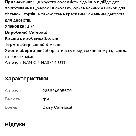
Призначення:
ця хрустка солодкість відмінно підійде для
приготування цукерок і шоколаду, оригінальних начинок для
тістечок і тортів, а також стане красивим і смачним декором
для десертів.
Упаковка:
1 кг
Виробник:
Callebaut
Країна виробника:
Бельгія
Термін зберігання:
9 місяців
Умови зберігання:
зберігати в сухому,захищеному від світла
та вологи місці
Артикул: NAN-CR-HA3714-U11
Характеристики
Артикул
285694995670
Валюта
грн
Бренд
Barry Callebaut
Відгуки