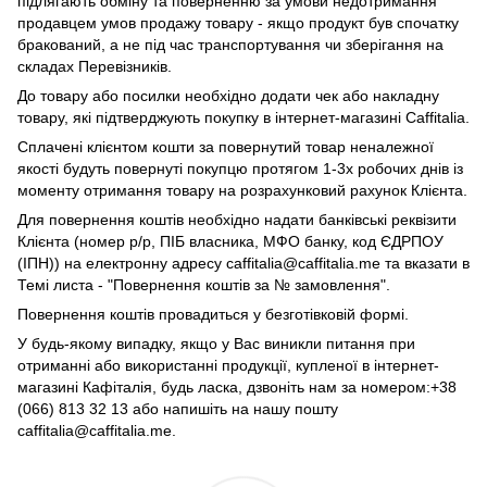
підлягають обміну та поверненню за умови недотримання
продавцем умов продажу товару - якщо продукт був спочатку
бракований, а не під час транспортування чи зберігання на
складах Перевізників.
До товару або посилки необхідно додати чек або накладну
товару, які підтверджують покупку в інтернет-магазині Caffitalia.
Сплачені клієнтом кошти за повернутий товар неналежної
якості будуть повернуті покупцю протягом 1-3х робочих днів із
моменту отримання товару на розрахунковий рахунок Клієнта.
Для повернення коштів необхідно надати банківські реквізити
Клієнта (номер р/р, ПІБ власника, МФО банку, код ЄДРПОУ
(ІПН)) на електронну адресу caffitalia@caffitalia.me та вказати в
Темі листа - "Повернення коштів за № замовлення".
Повернення коштів провадиться у безготівковій формі.
У будь-якому випадку, якщо у Вас виникли питання при
отриманні або використанні продукції, купленої в інтернет-
магазині Кафіталія, будь ласка, дзвоніть нам за номером:+38
(066) 813 32 13 або напишіть на нашу пошту
caffitalia@caffitalia.me.