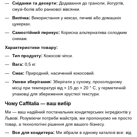
Сніданки та десерти:
Додавання до граноли, йогуртів,
смузі-болів або ранкової вівсянки.
Випічка:
Використання у кексах, печиві або домашніх
цукерках.
Самостійний перекус:
Корисна альтернатива солодким
снекам.
Характеристики товару:
Тип продукту:
Кокосові чіпси.
Вага:
0,5 кг.
Смак:
Природний, насичений кокосовий.
Умови зберігання:
Зберігати у сухому, прохолодному
місці при температурі від + 15 до + 20 ° C, у герметичній
упаковці для збереження хрусткої текстури.
Чому Caffitalia — ваш вибір
Ми — ваш надійний постачальник кондитерських інгредієнтів у
Львові. Розуміючи потреби майстрів, ми пропонуємо не просто
товар, а технологічні рішення для вашого бізнесу.
Все для кондитера:
Ми зібрали в одному каталозі все: від