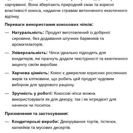
харчуванні. Вони зберігають природний смак та корисні
властивості кокоса, надаючи стравам витонченого екзотичного
відтінку.
Переваги використання кокосових чіпсів:
Натуральність:
Продукт виготовлений із добірної
сировини, без додавання штучних барвників та
ароматизаторів.
Універсальність:
Чіпси ідеально підходять для
кондитерів, які прагнуть додати текстурності та екзотичного
акценту своїм виробам.
Харчова цінність:
Кокос є джерелом корисних рослинних
жирів та клітковини, що робить цей продукт чудовим
вибором для здорового раціону.
Зручність у роботі:
Кокосові чіпси можна
використовувати як для декору, так і як інгредієнт для
начинок чи посипок.
Призначення та застосування:
Кондитерські вироби:
Декорування тортів, тістечок,
капкейків та мусових десертів.