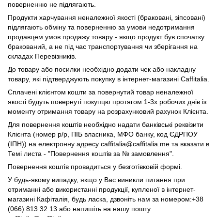
поверненню не підлягають.
Продукти харчування неналежної якості (браковані, зіпсовані)
підлягають обміну та поверненню за умови недотримання
продавцем умов продажу товару - якщо продукт був спочатку
бракований, а не під час транспортування чи зберігання на
складах Перевізників.
До товару або посилки необхідно додати чек або накладну
товару, які підтверджують покупку в інтернет-магазині Caffitalia.
Сплачені клієнтом кошти за повернутий товар неналежної
якості будуть повернуті покупцю протягом 1-3х робочих днів із
моменту отримання товару на розрахунковий рахунок Клієнта.
Для повернення коштів необхідно надати банківські реквізити
Клієнта (номер р/р, ПІБ власника, МФО банку, код ЄДРПОУ
(ІПН)) на електронну адресу caffitalia@caffitalia.me та вказати в
Темі листа - "Повернення коштів за № замовлення".
Повернення коштів провадиться у безготівковій формі.
У будь-якому випадку, якщо у Вас виникли питання при
отриманні або використанні продукції, купленої в інтернет-
магазині Кафіталія, будь ласка, дзвоніть нам за номером:+38
(066) 813 32 13 або напишіть на нашу пошту