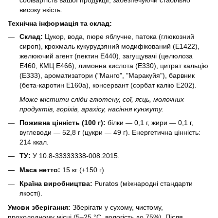
високу якість.
Технічна інформація та склад:
Склад:
Цукор, вода, пюре яблучне, патока (глюкозний
сироп), крохмаль кукурудзяний модифікований (Е1422),
желюючий агент (пектин Е440), загущувачі (целюлоза
Е460, КМЦ Е466), лимонна кислота (Е330), цитрат кальцію
(Е333), ароматизатори ("Манго", "Маракуйя"), барвник
(бета-каротин Е160а), консервант (сорбат калію Е202).
Може містити сліди глютену, сої, яєць, молочних
продуктів, горіхів, арахісу, насіння кунжуту.
Поживна цінність (100 г):
білки — 0,1 г, жири — 0,1 г,
вуглеводи — 52,8 г (цукри — 49 г). Енергетична цінність:
214 ккал.
ТУ:
У 10.8-33333338-008:2015.
Маса нетто:
15 кг (±150 г).
Країна виробництва:
Puratos (міжнародні стандарти
якості).
Умови зберігання:
Зберігати у сухому, чистому,
прохолодному місці (5–25 °C, вологість до 75%). Після