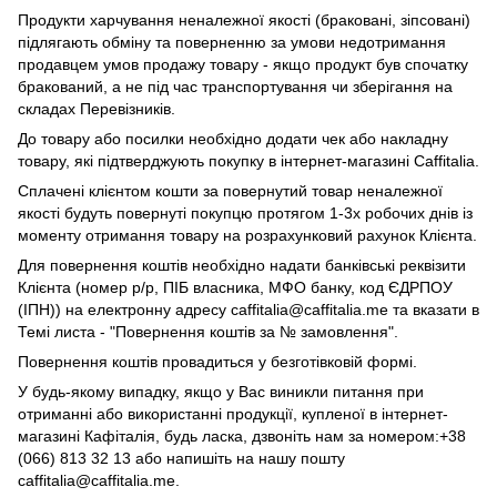
Продукти харчування неналежної якості (браковані, зіпсовані)
підлягають обміну та поверненню за умови недотримання
продавцем умов продажу товару - якщо продукт був спочатку
бракований, а не під час транспортування чи зберігання на
складах Перевізників.
До товару або посилки необхідно додати чек або накладну
товару, які підтверджують покупку в інтернет-магазині Caffitalia.
Сплачені клієнтом кошти за повернутий товар неналежної
якості будуть повернуті покупцю протягом 1-3х робочих днів із
моменту отримання товару на розрахунковий рахунок Клієнта.
Для повернення коштів необхідно надати банківські реквізити
Клієнта (номер р/р, ПІБ власника, МФО банку, код ЄДРПОУ
(ІПН)) на електронну адресу caffitalia@caffitalia.me та вказати в
Темі листа - "Повернення коштів за № замовлення".
Повернення коштів провадиться у безготівковій формі.
У будь-якому випадку, якщо у Вас виникли питання при
отриманні або використанні продукції, купленої в інтернет-
магазині Кафіталія, будь ласка, дзвоніть нам за номером:+38
(066) 813 32 13 або напишіть на нашу пошту
caffitalia@caffitalia.me.