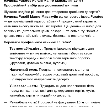
Начинка Puratos Purafil Манго-Маракуйя (15 кг) —
Професійний вибір для досконалої випічки
Шукаєте надійне рішення для створення тропічних десертів?
Начинка Purafil Манго-Маракуйя
від світового лідера
Puratos
— це преміальний термостабільний продукт, який гарантує
незмінно високу якість ваших виробів. Це ідеальний вибір для
великих кондитерських цехів, пекарень та сегменту HoReCa,
де важлива стабільність смаку, безпека та технологічність.
Переваги професійної начинки Puratos:
Термостабільність:
Продукт ідеально підходить для
випікання — він не витікає, не кипить і зберігає свою
текстуру всередині виробів після термічної обробки
(круасани, датська випічка, булочки).
Насичений смак:
Поєднання соковитого манго та
пікантної маракуйї створює яскравий тропічний профіль,
що підкреслює натуральність десерту.
Універсальність:
Підходить як для наповнення тіста
перед випіканням, так і для декорування тортів, мусів,
капкейків, тартів чи порційних десертів.
Рентабельність:
Професійне фасування
15 кг
оптимізує
собівартість вашої продукції, забезпечуючи стабільно