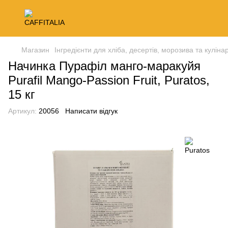
Магазин
Інгредієнти для хліба, десертів, морозива та кулінар
Начинка Пурафіл манго-маракуйя
Purafil Mango-Passion Fruit, Puratos,
15 кг
Артикул:
20056
Написати відгук