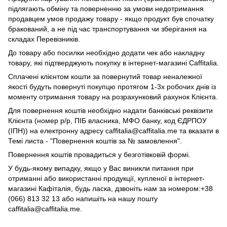
підлягають обміну та поверненню за умови недотримання
продавцем умов продажу товару - якщо продукт був спочатку
бракований, а не під час транспортування чи зберігання на
складах Перевізників.
До товару або посилки необхідно додати чек або накладну
товару, які підтверджують покупку в інтернет-магазині Caffitalia.
Сплачені клієнтом кошти за повернутий товар неналежної
якості будуть повернуті покупцю протягом 1-3х робочих днів із
моменту отримання товару на розрахунковий рахунок Клієнта.
Для повернення коштів необхідно надати банківські реквізити
Клієнта (номер р/р, ПІБ власника, МФО банку, код ЄДРПОУ
(ІПН)) на електронну адресу caffitalia@caffitalia.me та вказати в
Темі листа - "Повернення коштів за № замовлення".
Повернення коштів провадиться у безготівковій формі.
У будь-якому випадку, якщо у Вас виникли питання при
отриманні або використанні продукції, купленої в інтернет-
магазині Кафіталія, будь ласка, дзвоніть нам за номером:+38
(066) 813 32 13 або напишіть на нашу пошту
caffitalia@caffitalia.me.