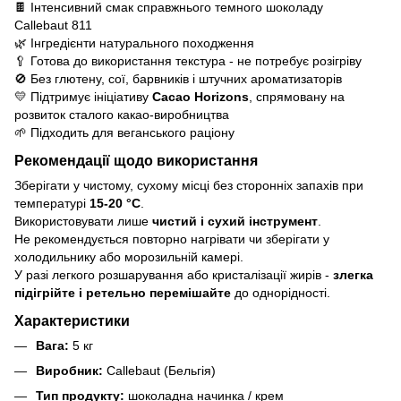
🍫 Інтенсивний смак справжнього темного шоколаду
Callebaut 811
🌿 Інгредієнти натурального походження
🥄 Готова до використання текстура - не потребує розігріву
🚫 Без глютену, сої, барвників і штучних ароматизаторів
💛 Підтримує ініціативу
Cacao Horizons
, спрямовану на
розвиток сталого какао-виробництва
🌱 Підходить для веганського раціону
Рекомендації щодо використання
Зберігати у чистому, сухому місці без сторонніх запахів при
температурі
15-20 °C
.
Використовувати лише
чистий і сухий інструмент
.
Не рекомендується повторно нагрівати чи зберігати у
холодильнику або морозильній камері.
У разі легкого розшарування або кристалізації жирів -
злегка
підігрійте і ретельно перемішайте
до однорідності.
Характеристики
Вага:
5 кг
Виробник:
Callebaut (Бельгія)
Тип продукту:
шоколадна начинка / крем