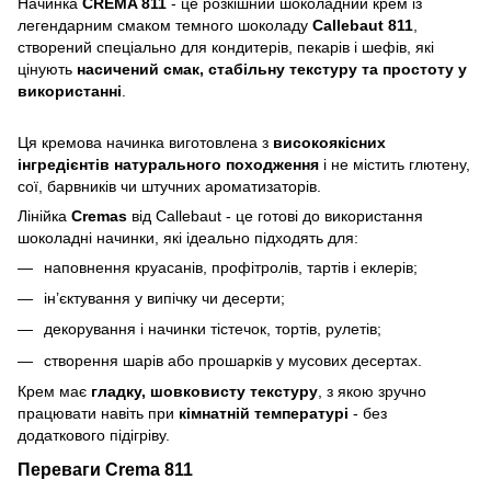
Начинка
CREMA 811
- це розкішний шоколадний крем із
легендарним смаком темного шоколаду
Callebaut 811
,
створений спеціально для кондитерів, пекарів і шефів, які
цінують
насичений смак, стабільну текстуру та простоту у
використанні
.
Ця кремова начинка виготовлена з
високоякісних
інгредієнтів натурального походження
і не містить глютену,
сої, барвників чи штучних ароматизаторів.
Лінійка
Cremas
від Callebaut - це готові до використання
шоколадні начинки, які ідеально підходять для:
наповнення круасанів, профітролів, тартів і еклерів;
ін’єктування у випічку чи десерти;
декорування і начинки тістечок, тортів, рулетів;
створення шарів або прошарків у мусових десертах.
Крем має
гладку, шовковисту текстуру
, з якою зручно
працювати навіть при
кімнатній температурі
- без
додаткового підігріву.
Переваги Crema 811