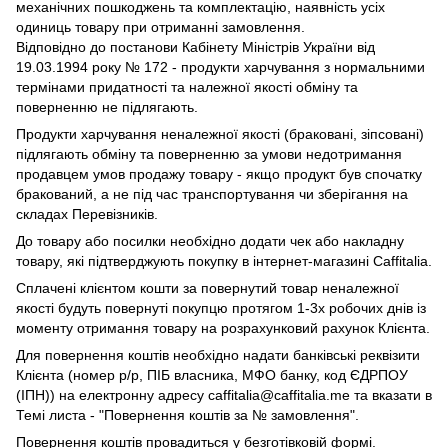
механічних пошкоджень та комплектацію, наявність усіх
одиниць товару при отриманні замовлення.
Відповідно до постанови Кабінету Міністрів України від
19.03.1994 року № 172 - продукти харчування з нормальними
термінами придатності та належної якості обміну та
поверненню не підлягають.
Продукти харчування неналежної якості (браковані, зіпсовані)
підлягають обміну та поверненню за умови недотримання
продавцем умов продажу товару - якщо продукт був спочатку
бракований, а не під час транспортування чи зберігання на
складах Перевізників.
До товару або посилки необхідно додати чек або накладну
товару, які підтверджують покупку в інтернет-магазині Caffitalia.
Сплачені клієнтом кошти за повернутий товар неналежної
якості будуть повернуті покупцю протягом 1-3х робочих днів із
моменту отримання товару на розрахунковий рахунок Клієнта.
Для повернення коштів необхідно надати банківські реквізити
Клієнта (номер р/р, ПІБ власника, МФО банку, код ЄДРПОУ
(ІПН)) на електронну адресу caffitalia@caffitalia.me та вказати в
Темі листа - "Повернення коштів за № замовлення".
Повернення коштів провадиться у безготівковій формі.