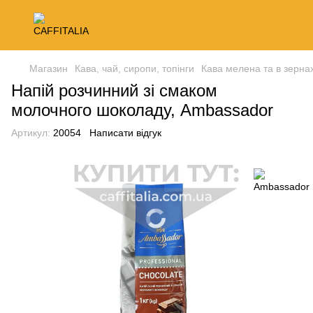
Магазин
Кава, чай, сиропи, топінги
Кава мелена та в зерна
Напій розчинний зі смаком
молочного шоколаду, Ambassador
Артикул:
20054
Написати відгук