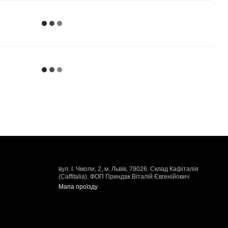
вул. І. Чмоли, 2, м. Львів, 79026. Склад Кафіталія
(Caffitalia). ФОП Приндак Віталій Євгенійович
Мапа проїзду