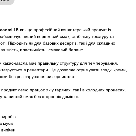
aomill 5 кг
- це професійний кондитерський продукт із
забезпечує ніжний вершковий смак, стабільну текстуру та
ті. Підходить як для базових десертів, так і для складних
ва якість, пластичність і смаковий баланс.
ом какао-масла має правильну структуру для темперування,
нтегрується в рецептури. Це дозволяє отримувати гладкі креми,
чинки без розшарування чи зернистості.
родукт легко працює як у гарячих, так і в холодних процесах,
у та чистий смак без сторонніх домішок.
 виробів
а мусів
 випічки