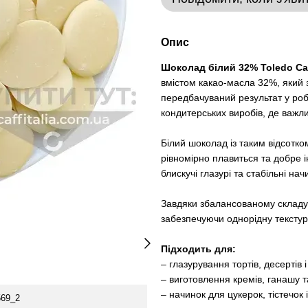
Опис
Шоколад білий 32% Toledo Cac
вмістом какао-масла 32%, який 
передбачуваний результат у робо
кондитерських виробів, де важли
Білий шоколад із таким відсотк
рівномірно плавиться та добре і
блискучі глазурі та стабільні на
Завдяки збалансованому складу п
забезпечуючи однорідну текстур
Підходить для:
– глазурування тортів, десертів і
– виготовлення кремів, ганашу т
– начинок для цукерок, тістечок і
569_2