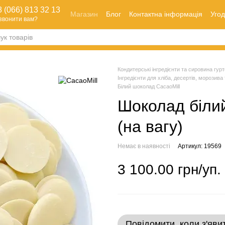
 (066) 813 32 13
Магазин
Блог
Контактна інформація
Угод
звонити вам?
Оплата і доставка
Як зробити замовлення
Обмін та повернення
Кондитерські інгредієнти та сировина гуртом
Інгредієнти для хліба, десертів, морозива 
Білий шоколад CacaoMill
Шоколад білий
(на вагу)
Немає в наявності
Артикул: 19569
3 100.00 грн/уп.
Повідомити, коли з'яви