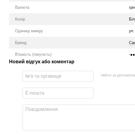
Валюта
грн
Колір
Бі
Одиниці виміру
уп.
Бренд
Cac
В'язкість (текучість)
-●
Новий відгук або коментар
Увійти за допомого