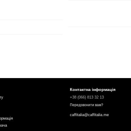
Контактна інформація
ту
+38 (066) 813 32 13
Передзвонити вам?
caffitalia@caffitalia.me
ормація
вача