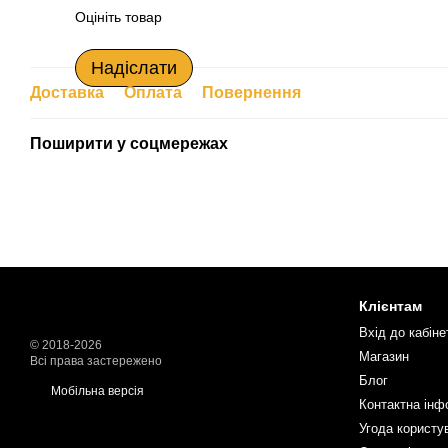
Оцініть товар
Надіслати
Доставка
Оплата
Повернення
Поширити у соцмережах
Клієнтам
Вхід до кабіне
© 2018-2026
Магазин
Всі права застережено
Блог
Мобільна версія
Контактна інф
Угода користу