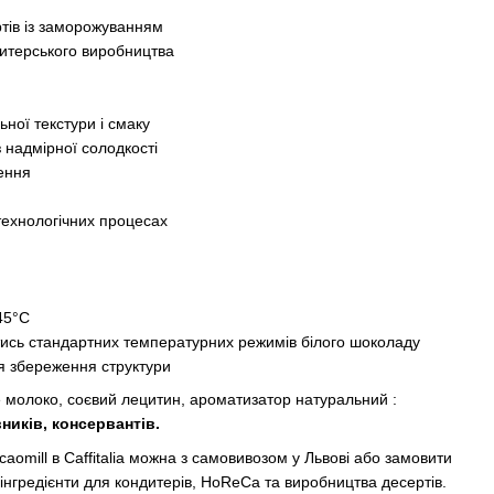
тів із заморожуванням
итерського виробництва
ної текстури і смаку
 надмірної солодкості
ення
 технологічних процесах
45°C
ись стандартних температурних режимів білого шоколаду
ля збереження структури
е молоко, соєвий лецитин, ароматизатор натуральний :
ників, консервантів.
aomill в Caffitalia можна з самовивозом у Львові або замовити
і інгредієнти для кондитерів, HoReCa та виробництва десертів.