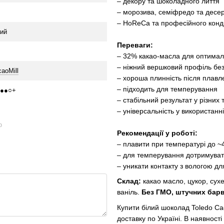
– декору та шоколадного лиття
– морозива, семіфредо та десер
– HoReCa та професійного конд
лий
Переваги:
– 32% какао-масла для оптималь
– ніжний вершковий профіль без
aoMill
– хороша плинність після плавл
– підходить для темперування
●●●○+
– стабільний результат у різних
– універсальність у використанні
ю
Рекомендації у роботі:
– плавити при температурі до ~
– для темперування дотримуват
– уникати контакту з вологою д
Склад:
какао масло, цукор, сух
ваніль.
Без ГМО, штучних барв
Купити білий шоколад Toledo Cac
доставку по Україні. В наявност