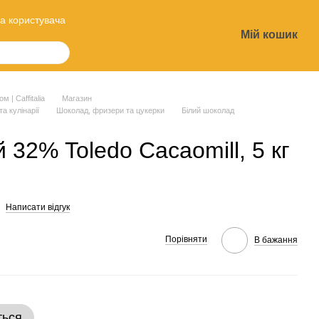
а користувача
Мій кошик
?
 | Caffitalia
Магазин
та кулінарії
Шоколад, фризери та цукерки
Білий шоколад
 32% Toledo Cacaomill, 5 кг
Написати відгук
Порівняти
В бажання
ться