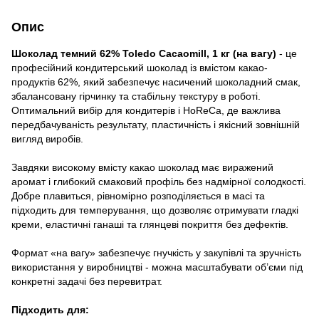
Опис
Шоколад темний 62% Toledo Cacaomill, 1 кг (на вагу)
- це
професійний кондитерський шоколад із вмістом какао-
продуктів 62%, який забезпечує насичений шоколадний смак,
збалансовану гірчинку та стабільну текстуру в роботі.
Оптимальний вибір для кондитерів і HoReCa, де важлива
передбачуваність результату, пластичність і якісний зовнішній
вигляд виробів.
Завдяки високому вмісту какао шоколад має виражений
аромат і глибокий смаковий профіль без надмірної солодкості.
Добре плавиться, рівномірно розподіляється в масі та
підходить для темперування, що дозволяє отримувати гладкі
креми, еластичні ганаші та глянцеві покриття без дефектів.
Формат «на вагу» забезпечує гнучкість у закупівлі та зручність
використання у виробництві - можна масштабувати об’єми під
конкретні задачі без перевитрат.
Підходить для: