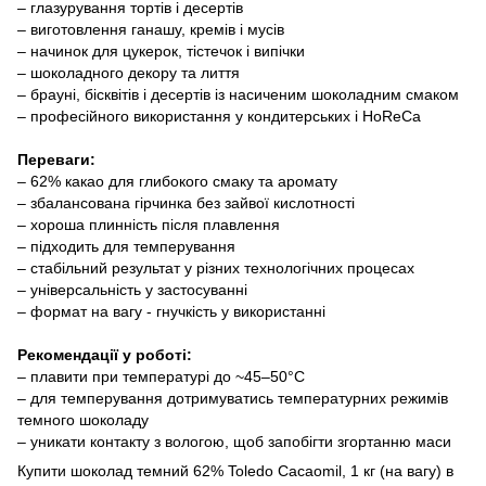
– глазурування тортів і десертів
– виготовлення ганашу, кремів і мусів
– начинок для цукерок, тістечок і випічки
– шоколадного декору та лиття
– брауні, бісквітів і десертів із насиченим шоколадним смаком
– професійного використання у кондитерських і HoReCa
Переваги:
– 62% какао для глибокого смаку та аромату
– збалансована гірчинка без зайвої кислотності
– хороша плинність після плавлення
– підходить для темперування
– стабільний результат у різних технологічних процесах
– універсальність у застосуванні
– формат на вагу - гнучкість у використанні
Рекомендації у роботі:
– плавити при температурі до ~45–50°C
– для темперування дотримуватись температурних режимів
темного шоколаду
– уникати контакту з вологою, щоб запобігти згортанню маси
Купити шоколад темний 62% Toledo Cacaomil, 1 кг (на вагу) в