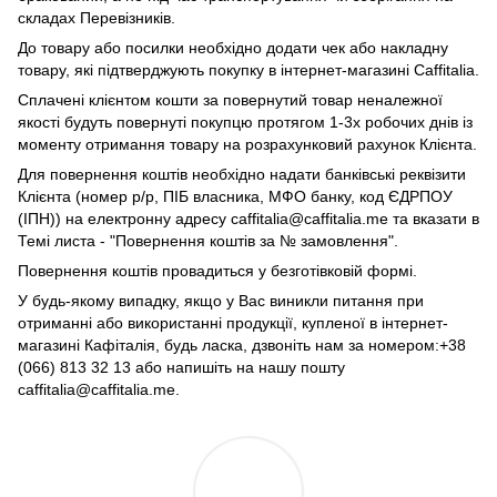
складах Перевізників.
До товару або посилки необхідно додати чек або накладну
товару, які підтверджують покупку в інтернет-магазині Caffitalia.
Сплачені клієнтом кошти за повернутий товар неналежної
якості будуть повернуті покупцю протягом 1-3х робочих днів із
моменту отримання товару на розрахунковий рахунок Клієнта.
Для повернення коштів необхідно надати банківські реквізити
Клієнта (номер р/р, ПІБ власника, МФО банку, код ЄДРПОУ
(ІПН)) на електронну адресу caffitalia@caffitalia.me та вказати в
Темі листа - "Повернення коштів за № замовлення".
Повернення коштів провадиться у безготівковій формі.
У будь-якому випадку, якщо у Вас виникли питання при
отриманні або використанні продукції, купленої в інтернет-
магазині Кафіталія, будь ласка, дзвоніть нам за номером:+38
(066) 813 32 13 або напишіть на нашу пошту
caffitalia@caffitalia.me.