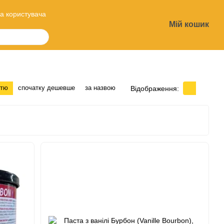
а користувача
Мій кошик
?
стю
спочатку дешевше
за назвою
Відображення: