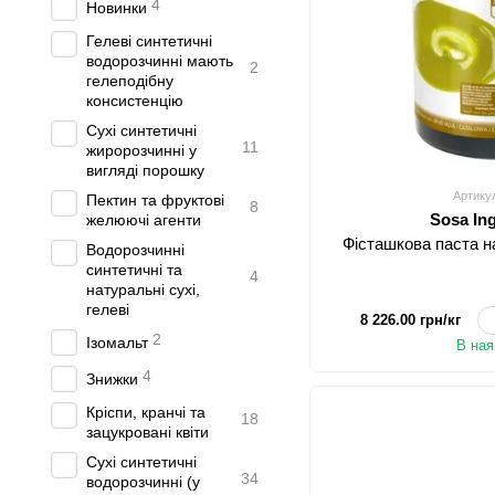
4
Новинки
Гелеві синтетичні
водорозчинні мають
2
гелеподібну
консистенцію
Сухі синтетичні
11
жиророзчинні у
вигляді порошку
Артику
Пектин та фруктові
8
Sosa In
желюючі агенти
Фісташкова паста н
Водорозчинні
синтетичні та
4
натуральні сухі,
гелеві
8 226.00 грн/кг
2
Ізомальт
В ная
4
Знижки
Кріспи, кранчі та
18
зацукровані квіти
Сухі синтетичні
34
водорозчинні (у