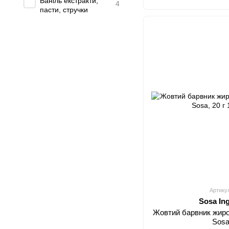
Ваніль екстракти,
4
пасти, стручки
Артику
Sosa In
Жовтий барвник жиро
Sosa