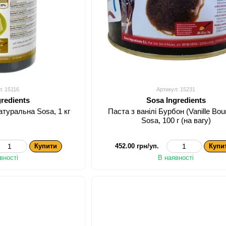
л: 15116
Артикул: 15231
gredients
Sosa Ingredients
атуральна Sosa, 1 кг
Паста з ванілі Бурбон (Vanille Bou
Sosa, 100 г (на вагу)
Купити
452.00 грн/уп.
Купи
вності
В наявності