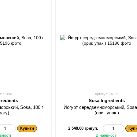
л: 15196
Артикул: 15196
gredients
Sosa Ingredients
орський, Sosa, 100 г
Йогурт середземноморський, Sosa,
вагу)
(ориг. упак.)
Купити
2 548.00 грн/уп.
Куп
вності
В наявності