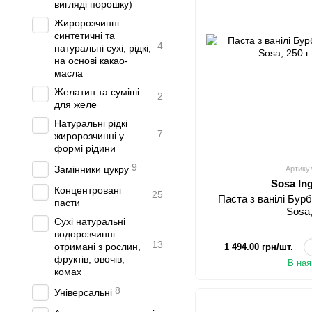
вигляді порошку)
Жиророзчинні
синтетичні та
4
натуральні сухі, рідкі,
на основі какао-
масла
Желатин та суміші
2
для желе
Натуральні рідкі
7
жиророзчинні у
формі рідини
9
Замінники цукру
Артику
Sosa In
Концентровані
25
Паста з ванілі Бурб
пасти
Sosa,
Сухі натуральні
водорозчинні
13
отримані з рослин,
1 494.00 грн/шт.
фруктів, овочів,
В ная
комах
8
Універсальні