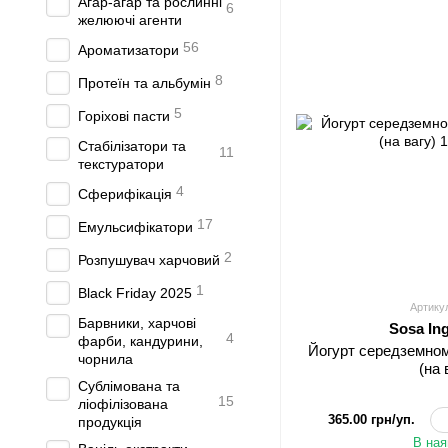
Агар-агар та рослинні
6
желюючі агенти
56
Ароматизатори
8
Протеїн та альбумін
5
Горіхові пасти
Стабілізатори та
11
текстуратори
4
Сферифікація
17
Емульсифікатори
2
Розпушувач харчовий
1
Black Friday 2025
Артику
Барвники, харчові
Sosa In
4
фарби, кандурини,
Йогурт середземном
чорнила
(на 
Сублімована та
15
ліофілізована
365.00 грн/уп.
продукція
В ная