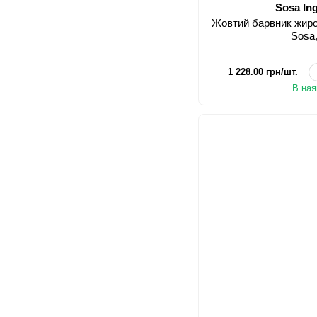
Sosa In
Жовтий барвник жиро
Sosa,
1 228.00 грн/шт.
В ная