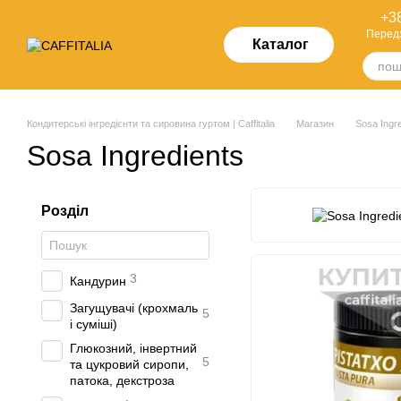
Перейти до основного контенту
+38
Перед
Каталог
Кондитерські інгредієнти та сировина гуртом | Caffitalia
Магазин
Sosa Ingr
Sosa Ingredients
Розділ
3
Кандурин
Загущувачі (крохмаль
5
і суміші)
Глюкозний, інвертний
5
та цукровий сиропи,
патока, декстроза