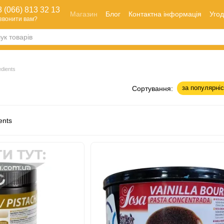
 (066) 813 32 13
Магазин
Блог
Контактна інформація
Угод
звонити вам?
Оплата і доставка
Як зробити замовлення
Обмін та повернення
edients
за популярні
Сортування: