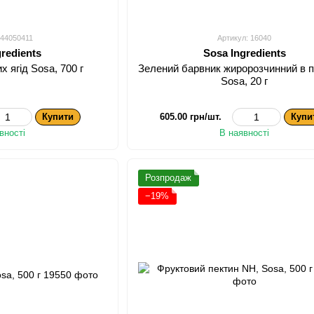
 44050411
Артикул: 16040
gredients
Sosa Ingredients
х ягід Sosa, 700 г
Зелений барвник жиророзчинний в п
Sosa, 20 г
Купити
605.00 грн/шт.
Купи
вності
В наявності
Розпродаж
−19%