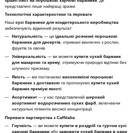
прайс-лист на порошкові харчові барвники
, де
представлені лише найкращі зразки.
Технологічні характеристики та переваги
Наші
сухі барвники для кондитерського виробництва
забезпечують відмінний результат:
Натуральність
— це
ідеально розчинні порошкові
барвники для десертів
, отримані виключно з рослин,
фруктів та овочів.
Універсальність
— ви можете
купити сухий барвник
для макаронс та крему
, отримуючи природні відтінки без
штучного присмаку.
Якість
— ми постачаємо
високоякісні порошкові
барвники з доставкою
та пропонуємо
купити сухий
барвник преміум якості
.
Асортимент
— у нас представлений
широкий
асортимент водорозчинних сухих фарб
, включаючи
натуральні пігменти високої концентрації.
Переваги партнерства з Caffitalia
Гнучкість
— ви можете
купити в роздріб та гуртом сухі
харчові барвники
або
замовити сухий барвник в один