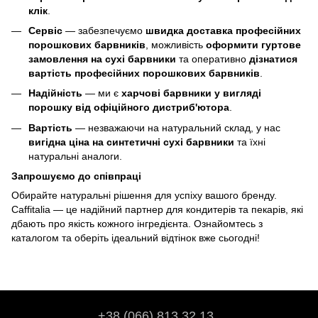
клік
.
Сервіс
— забезпечуємо
швидка доставка професійних
порошкових барвників
, можливість
оформити гуртове
замовлення на сухі барвники
та оперативно
дізнатися
вартість професійних порошкових барвників
.
Надійність
— ми є
харчові барвники у вигляді
порошку від офіційного дистриб'ютора
.
Вартість
— незважаючи на натуральний склад, у нас
вигідна ціна на синтетичні сухі барвники
та їхні
натуральні аналоги.
Запрошуємо до співпраці
Обирайте натуральні рішення для успіху вашого бренду.
Caffitalia — це надійний партнер для кондитерів та пекарів, які
дбають про якість кожного інгредієнта. Ознайомтесь з
каталогом та оберіть ідеальний відтінок вже сьогодні!
+38 (066) 813 32 13