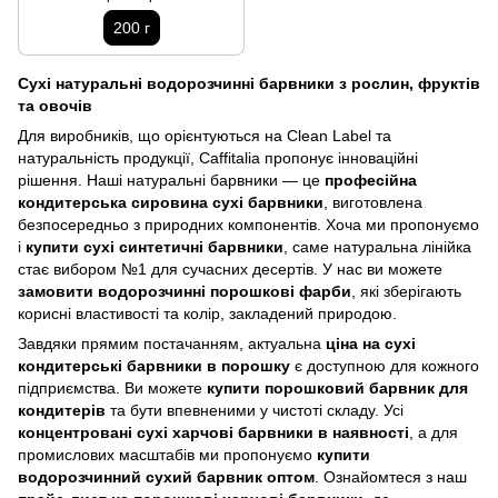
200 г
Сухі натуральні водорозчинні барвники з рослин, фруктів
та овочів
Для виробників, що орієнтуються на Clean Label та
натуральність продукції, Caffitalia пропонує інноваційні
рішення. Наші натуральні барвники — це
професійна
кондитерська сировина сухі барвники
, виготовлена
безпосередньо з природних компонентів. Хоча ми пропонуємо
і
купити сухі синтетичні барвники
, саме натуральна лінійка
стає вибором №1 для сучасних десертів. У нас ви можете
замовити водорозчинні порошкові фарби
, які зберігають
корисні властивості та колір, закладений природою.
Завдяки прямим постачанням, актуальна
ціна на сухі
кондитерські барвники в порошку
є доступною для кожного
підприємства. Ви можете
купити порошковий барвник для
кондитерів
та бути впевненими у чистоті складу. Усі
концентровані сухі харчові барвники в наявності
, а для
промислових масштабів ми пропонуємо
купити
водорозчинний сухий барвник оптом
. Ознайомтеся з наш