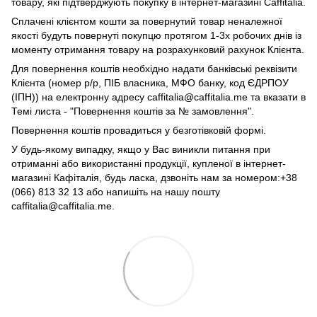
товару, які підтверджують покупку в інтернет-магазині Caffitalia.
Сплачені клієнтом кошти за повернутий товар неналежної
якості будуть повернуті покупцю протягом 1-3х робочих днів із
моменту отримання товару на розрахунковий рахунок Клієнта.
Для повернення коштів необхідно надати банківські реквізити
Клієнта (номер р/р, ПІБ власника, МФО банку, код ЄДРПОУ
(ІПН)) на електронну адресу caffitalia@caffitalia.me та вказати в
Темі листа - "Повернення коштів за № замовлення".
Повернення коштів провадиться у безготівковій формі.
У будь-якому випадку, якщо у Вас виникли питання при
отриманні або використанні продукції, купленої в інтернет-
магазині Кафіталія, будь ласка, дзвоніть нам за номером:+38
(066) 813 32 13 або напишіть на нашу пошту
caffitalia@caffitalia.me.